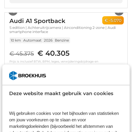
1
/
17
Audi A1 Sportback
€ -5.070
S edition | Achteruitrijcamera | Airconditioning 2-zone | Audi
smartphone interface
10 km
Automaat
2026
Benzine
€ 40.305
€ 45.375
Prijs is inclusief BTW, BPM, leges, verwijderingsbijdrage en
rijklaarmaakkosten.
Op voorraad
Bekijk details
Deze website maakt gebruik van cookies
1
/
17
Audi A3 Sportback
€ -5.000
Wij gebruiken cookies voor het bijhouden van statistieken
Advanced edition | Aluminium optiek in het interieur |
om jouw voorkeuren op te slaan en voor
Assistentiepakket Rijden en Parkeren Plus | Audi virtual cockpit
marketingdoeleinden (bijvoorbeeld het afstemmen van
10 km
Automaat
2026
Benzine