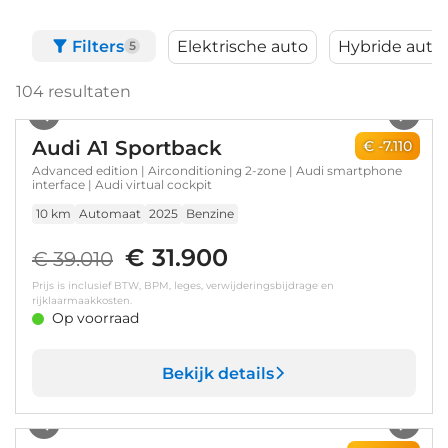
Filters
Elektrische auto
Hybride auto
5
104
resultaten
1
/
28
Audi A1 Sportback
€ -7.110
Advanced edition | Airconditioning 2-zone | Audi smartphone
interface | Audi virtual cockpit
10 km
Automaat
2025
Benzine
€ 31.900
€ 39.010
Prijs is inclusief BTW, BPM, leges, verwijderingsbijdrage en
rijklaarmaakkosten.
Op voorraad
Bekijk details
1
/
23