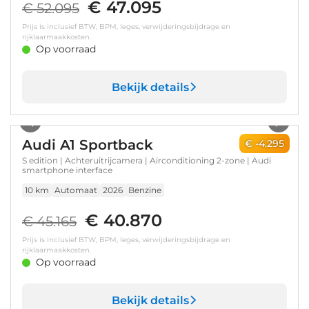
€ 47.095
€ 52.095
Prijs is inclusief BTW, BPM, leges, verwijderingsbijdrage en
rijklaarmaakkosten.
Op voorraad
Bekijk details
1
/
17
Audi A1 Sportback
€ -4.295
S edition | Achteruitrijcamera | Airconditioning 2-zone | Audi
smartphone interface
10 km
Automaat
2026
Benzine
€ 40.870
€ 45.165
Prijs is inclusief BTW, BPM, leges, verwijderingsbijdrage en
rijklaarmaakkosten.
Op voorraad
Bekijk details