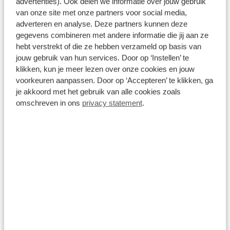
advertenties). Ook delen we informatie over jouw gebruik
van onze site met onze partners voor social media,
€ 39.855
€ 44.855
adverteren en analyse. Deze partners kunnen deze
gegevens combineren met andere informatie die jij aan ze
Prijs is inclusief BTW, BPM, leges, verwijderingsbijdrage en
rijklaarmaakkosten.
hebt verstrekt of die ze hebben verzameld op basis van
Op voorraad
jouw gebruik van hun services. Door op ‘Instellen’ te
klikken, kun je meer lezen over onze cookies en jouw
Bekijk details
voorkeuren aanpassen. Door op ‘Accepteren’ te klikken, ga
je akkoord met het gebruik van alle cookies zoals
1
/
17
omschreven in ons
privacy statement
.
Audi A3 Sportback
€ -5.000
Advanced edition | Aluminium optiek in het interieur |
Assistentiepakket Rijden en Parkeren Plus | Audi virtual cockpit
10 km
Automaat
2026
Benzine
€ 39.855
€ 44.855
Prijs is inclusief BTW, BPM, leges, verwijderingsbijdrage en
rijklaarmaakkosten.
Op voorraad