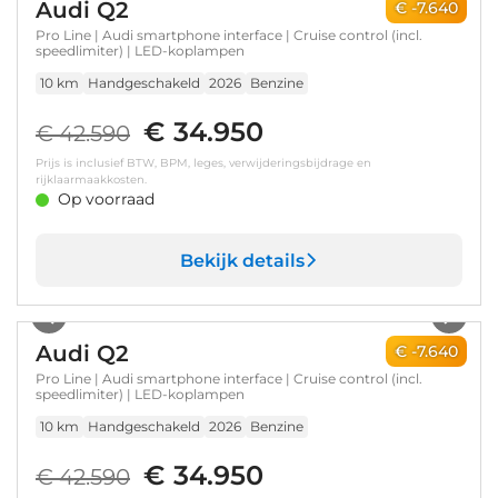
Audi Q2
€ -7.640
Pro Line | Audi smartphone interface | Cruise control (incl.
speedlimiter) | LED-koplampen
10 km
Handgeschakeld
2026
Benzine
€ 34.950
€ 42.590
Prijs is inclusief BTW, BPM, leges, verwijderingsbijdrage en
rijklaarmaakkosten.
Op voorraad
Bekijk details
1
/
23
Audi Q2
€ -7.640
Pro Line | Audi smartphone interface | Cruise control (incl.
speedlimiter) | LED-koplampen
10 km
Handgeschakeld
2026
Benzine
€ 34.950
€ 42.590