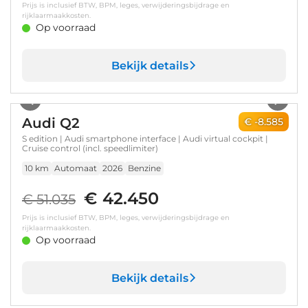
Prijs is inclusief BTW, BPM, leges, verwijderingsbijdrage en
rijklaarmaakkosten.
Op voorraad
Bekijk details
1
/
17
Audi Q2
€ -8.585
S edition | Audi smartphone interface | Audi virtual cockpit |
Cruise control (incl. speedlimiter)
10 km
Automaat
2026
Benzine
€ 42.450
€ 51.035
Prijs is inclusief BTW, BPM, leges, verwijderingsbijdrage en
rijklaarmaakkosten.
Op voorraad
Bekijk details
1
/
17