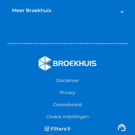
Lease
Broekhuis Jaarbeurt
Schadeherstel
Meer Broekhuis
Reparatie & Onderdelen
Autoverhuur
Contact opnemen
Bedrijfswageninrichting
Vestigingen
Zakelijk
Nieuws & Blogs
Verzekeringen
Werken bij Broekhuis
Algemene voorwaarden
Persmap
Disclaimer
Privacy
Cookiebeleid
Cookie instellingen
©2026 Broekhuis
Filters
5