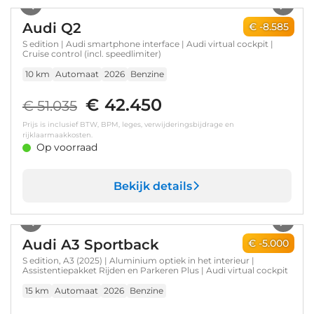
Audi Q2
€ -8.585
S edition | Audi smartphone interface | Audi virtual cockpit |
Cruise control (incl. speedlimiter)
10 km
Automaat
2026
Benzine
€ 42.450
€ 51.035
Prijs is inclusief BTW, BPM, leges, verwijderingsbijdrage en
rijklaarmaakkosten.
Op voorraad
Bekijk details
1
/
11
Audi A3 Sportback
€ -5.000
S edition, A3 (2025) | Aluminium optiek in het interieur |
Assistentiepakket Rijden en Parkeren Plus | Audi virtual cockpit
15 km
Automaat
2026
Benzine