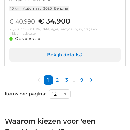
10 km
Automaat
2026
Benzine
€ 34.900
€ 40.990
Prijs is inclusief BTW, BPM, leges, verwijderingsbijdrage en
rijklaarmaakkosten.
Op voorraad
Bekijk details
1
2
3
...
9
Items per pagina:
Waarom kiezen voor 'een