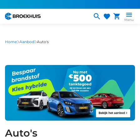
Overslaan
en
naar
Menu
de
inhoud
gaan
Home
Aanbod
Auto's
Auto's