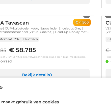
1
/
13
A Tavascan
C
€ -1.500
e | CUP-kuipstoelen vóór, Nappa leder Enceladus Grey |
VZ 
instrumentenpaneel (Virtual Cockpit) | Head-up Display met
(Vi
d Reality’
utomaat
2026
Elektrisch
10
€ 58.785
285
€ 
clusief BTW, BPM, leges, verwijderingsbijdrage en rijklaarmaakkosten.
Prij
orraad
Bekijk details
1
/
13
A Formentor
C
€ -2.000
 maakt gebruik van cookies
mance | Achteruitrijcamera | Digitaal instrumentenpaneel
VZ 
Cockpit) | Draadloze Apple CarPlay™, Android Auto™
(Vi