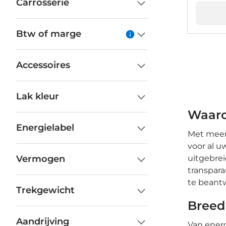
Carrosserie
Btw of marge
Accessoires
Lak kleur
Waaro
Energielabel
Met meer 
voor al 
Vermogen
uitgebrei
transpara
te beant
Trekgewicht
Breed
Aandrijving
Van energ