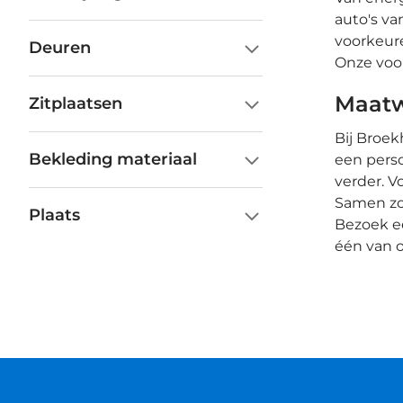
auto's v
voorkeure
Deuren
Onze voor
Maatw
Zitplaatsen
Bij Broek
Bekleding materiaal
een perso
verder. V
Samen zo
Plaats
Bezoek e
één van o