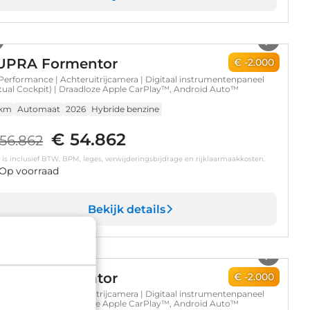
1
/
13
UPRA Formentor
€ -2.000
Performance | Achteruitrijcamera | Digitaal instrumentenpaneel
rtual Cockpit) | Draadloze Apple CarPlay™, Android Auto™
 km
Automaat
2026
Hybride benzine
€ 54.862
56.862
s is inclusief BTW, BPM, leges, verwijderingsbijdrage en rijklaarmaakkosten.
Op voorraad
Bekijk details
1
/
13
UPRA Formentor
€ -2.000
Performance | Achteruitrijcamera | Digitaal instrumentenpaneel
rtual Cockpit) | Draadloze Apple CarPlay™, Android Auto™