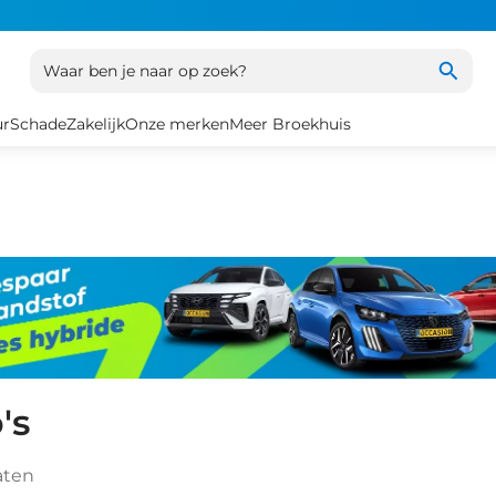
Waar ben je naar op zoek?
ur
Schade
Zakelijk
Onze merken
Meer Broekhuis
's
aten