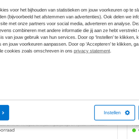
utomaat
2026
Hybride benzine
10
kies voor het bijhouden van statistieken om jouw voorkeuren op te s
en (bijvoorbeeld het afstemmen van advertenties). Ook delen we inf
€ 55.010
10
€ 
site met onze partners voor social media, adverteren en analyse. De
clusief BTW, BPM, leges, verwijderingsbijdrage en rijklaarmaakkosten.
Prij
ens combineren met andere informatie die jij aan ze hebt verstrekt 
orraad
s van jouw gebruik van hun services. Door op ‘Instellen’ te klikken, 
 en jouw voorkeuren aanpassen. Door op ‘Accepteren’ te klikken, ga
Bekijk details
lle cookies zoals omschreven in ons
privacy statement
.
1
/
44
A Terramar
C
Hybrid VZ Tribe Edition
Adr
App
Real
Automaat
2026
Hybride benzine
10
Instellen
.950
€ 
clusief BTW, BPM, leges, verwijderingsbijdrage en rijklaarmaakkosten.
Prij
orraad