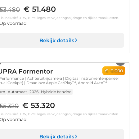
€ 51.480
53.480
s is inclusief BTW, BPM, leges, verwijderingsbijdrage en rijklaarmaakkosten.
Op voorraad
Bekijk details
1
/
13
UPRA Formentor
€ -2.000
Performance | Achteruitrijcamera | Digitaal instrumentenpaneel
rtual Cockpit) | Draadloze Apple CarPlay™, Android Auto™
 km
Automaat
2026
Hybride benzine
€ 53.320
55.320
s is inclusief BTW, BPM, leges, verwijderingsbijdrage en rijklaarmaakkosten.
Op voorraad
Bekijk details