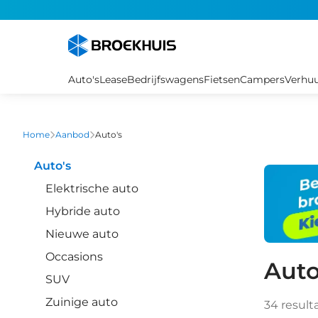
Overslaan
en
naar
de
inhoud
Auto's
Lease
Bedrijfswagens
Fietsen
Campers
Verhu
gaan
Home
Aanbod
Auto's
Auto's
Elektrische auto
Hybride auto
Nieuwe auto
Occasions
Auto
SUV
Zuinige auto
34
result