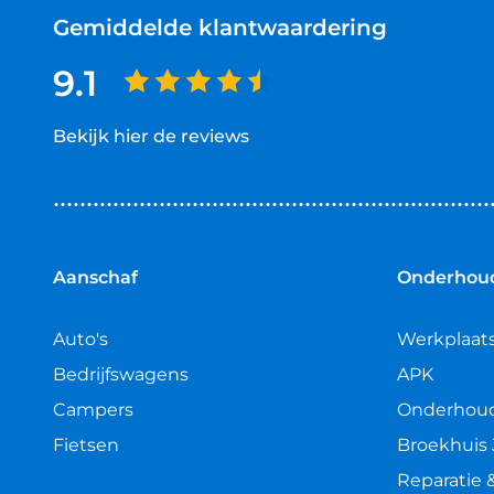
Gemiddelde klantwaardering
9.1
Bekijk hier de reviews
4.5
van
5
sterren
Aanschaf
Onderhoud
Auto's
Werkplaat
Bedrijfswagens
APK
Campers
Onderhou
Fietsen
Broekhuis 
Reparatie 