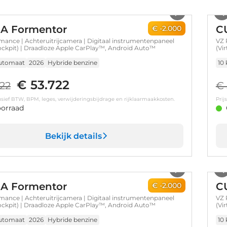
1
/
13
A Formentor
C
€ -2.000
mance | Achteruitrijcamera | Digitaal instrumentenpaneel
VZ 
Cockpit) | Draadloze Apple CarPlay™, Android Auto™
(Vi
utomaat
2026
Hybride benzine
10
€ 53.722
722
€ 
clusief BTW, BPM, leges, verwijderingsbijdrage en rijklaarmaakkosten.
Prij
orraad
Bekijk details
1
/
13
A Formentor
C
€ -2.000
mance | Achteruitrijcamera | Digitaal instrumentenpaneel
VZ 
Cockpit) | Draadloze Apple CarPlay™, Android Auto™
(Vi
utomaat
2026
Hybride benzine
10