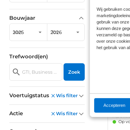
10 km
A
Wij gebruiken coo
marketingdoeleind
Bouwjaar
€ 57.0
gebruik van onze 
Prijs is in
kunnen deze gegev
Op vo
Van
Tot
verzameld op basi
over onze cookies
het gebruik van a
Trefwoord(en)
Zoek
CUPR
1.5 TSI e-
1.109 km
Voertuigstatus
Wis filter
Accepteren
€ 54
Actie
Wis filter
Prijs is in
Op vo