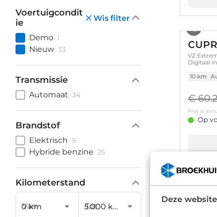
Voertuigcondit
Wis filter
ie
Demo
1
CUPR
Nieuw
33
VZ Extrem
Digitaal 
‘Augmente
10 km
A
Transmissie
Automaat
34
€ 60.
Prijs is in
Op vo
Brandstof
Elektrisch
9
Hybride benzine
25
Kilometerstand
CUPR
Deze website
Van
Tot
VZ Perfor
(Virtual 