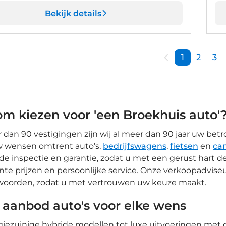
Bekijk details
1
2
3
m kiezen voor 'een Broekhuis auto'
dan 90 vestigingen zijn wij al meer dan 90 jaar uw betro
uw wensen omtrent auto’s,
bedrijfswagens
,
fietsen
en
ca
de inspectie en garantie, zodat u met een gerust hart d
nte prijzen en persoonlijke service. Onze verkoopadviseu
woorden, zodat u met vertrouwen uw keuze maakt.
 aanbod auto's voor elke wens
iezuinige hybride modellen tot luxe uitvoeringen met d