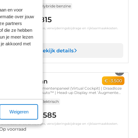
 km
Automaat
2026
Hybride benzine
laan en voor
ormatie over jouw
€ 53.815
55.815
ze partners
s is inclusief BTW, BPM, leges, verwijderingsbijdrage en rijklaarmaakkosten.
of die ze hebben
Op voorraad
kun je meer lezen
 je akkoord met
Bekijk details
1
/
13
UPRA Tavascan
€ -3.500
enaline | Digitaal instrumentenpaneel (Virtual Cockpit) | Draadloze
le CarPlay™, Android Auto™ | Head-up Display met ‘Augmented
ity’
 km
Automaat
2026
Elektrisch
Weigeren
€ 50.585
54.085
s is inclusief BTW, BPM, leges, verwijderingsbijdrage en rijklaarmaakkosten.
Op voorraad