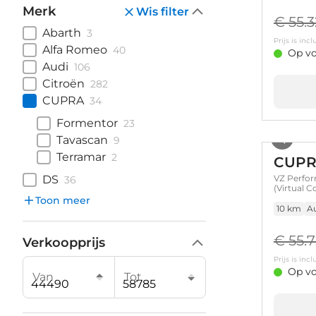
Merk
Wis filter
€ 55.
Abarth
3
Prijs is in
Alfa Romeo
40
Op vo
Audi
106
Citroën
282
CUPRA
34
Formentor
23
Tavascan
9
Terramar
2
CUPR
DS
VZ Perfor
36
(Virtual 
Toon meer
10 km
A
€ 55.
Verkoopprijs
Prijs is in
Op vo
Van
Tot