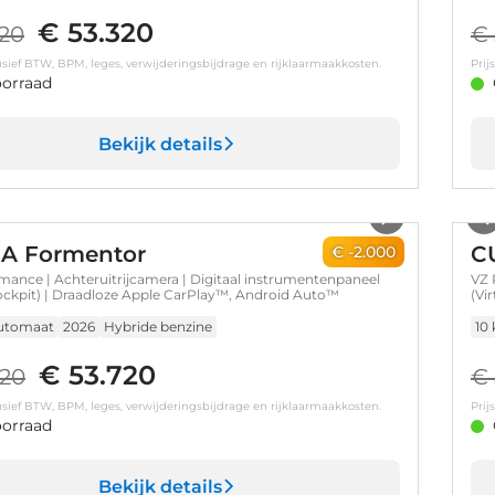
€ 53.320
320
€ 
clusief BTW, BPM, leges, verwijderingsbijdrage en rijklaarmaakkosten.
Prij
orraad
Bekijk details
1
/
13
A Formentor
C
€ -2.000
mance | Achteruitrijcamera | Digitaal instrumentenpaneel
VZ 
Cockpit) | Draadloze Apple CarPlay™, Android Auto™
(Vi
utomaat
2026
Hybride benzine
10
€ 53.720
720
€ 
clusief BTW, BPM, leges, verwijderingsbijdrage en rijklaarmaakkosten.
Prij
orraad
Bekijk details