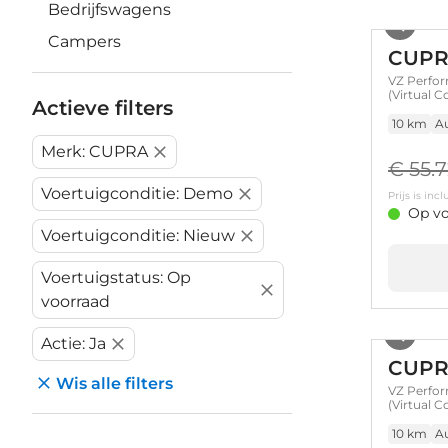
Bedrijfswagens
Campers
CUPR
VZ Perfor
(Virtual 
Actieve filters
10 km
A
Merk: CUPRA
€ 55.
Voertuigconditie: Demo
Prijs is in
Op vo
Voertuigconditie: Nieuw
Voertuigstatus: Op
voorraad
Actie: Ja
CUPR
Wis alle filters
VZ Perfor
(Virtual 
10 km
A