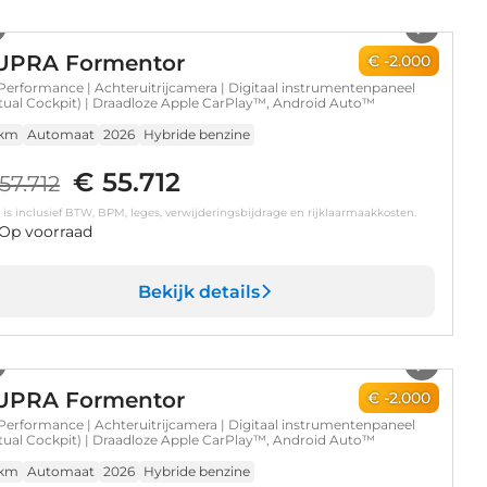
1
/
13
UPRA Formentor
€ -2.000
Performance | Achteruitrijcamera | Digitaal instrumentenpaneel
rtual Cockpit) | Draadloze Apple CarPlay™, Android Auto™
 km
Automaat
2026
Hybride benzine
€ 55.712
57.712
s is inclusief BTW, BPM, leges, verwijderingsbijdrage en rijklaarmaakkosten.
Op voorraad
Bekijk details
1
/
13
UPRA Formentor
€ -2.000
Performance | Achteruitrijcamera | Digitaal instrumentenpaneel
rtual Cockpit) | Draadloze Apple CarPlay™, Android Auto™
 km
Automaat
2026
Hybride benzine