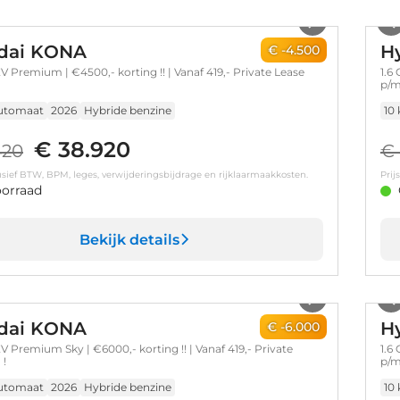
1
/
5
dai KONA
H
€ -4.500
V Premium | €4500,- korting !! | Vanaf 419,- Private Lease
1.6
p/m
utomaat
2026
Hybride benzine
10
€ 38.920
420
€ 
clusief BTW, BPM, leges, verwijderingsbijdrage en rijklaarmaakkosten.
Prij
orraad
Bekijk details
1
/
9
dai KONA
H
€ -6.000
V Premium Sky | €6000,- korting !! | Vanaf 419,- Private
1.6
 !
p/m
utomaat
2026
Hybride benzine
10