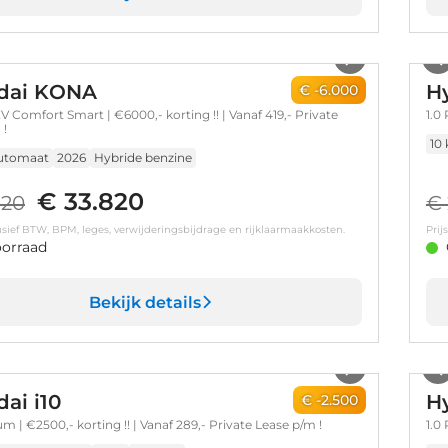
1
/
9
dai KONA
Hy
€ -6.000
V Comfort Smart | €6000,- korting !! | Vanaf 419,- Private
1.0
 !
10
utomaat
2026
Hybride benzine
€ 33.820
820
€ 
clusief BTW, BPM, leges, verwijderingsbijdrage en rijklaarmaakkosten.
Prij
orraad
Bekijk details
1
/
5
ai i10
Hy
€ -2.500
m | €2500,- korting !! | Vanaf 289,- Private Lease p/m !
1.0