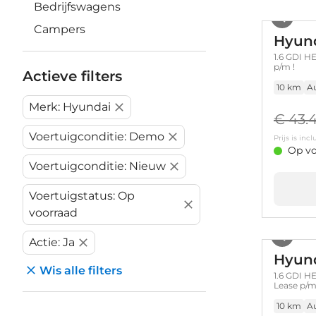
Bedrijfswagens
Campers
Hyun
1.6 GDI HE
p/m !
Actieve filters
10 km
A
Merk: Hyundai
€ 43.
Voertuigconditie: Demo
Prijs is in
Op vo
Voertuigconditie: Nieuw
Voertuigstatus: Op
voorraad
Actie: Ja
Hyun
Wis alle filters
1.6 GDI HE
Lease p/m
10 km
A