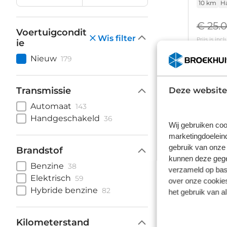
10 km
H
€ 25.
Voertuigcondit
Wis filter
Prijs is in
ie
Op vo
Nieuw
179
Transmissie
Deze website
Automaat
143
Handgeschakeld
36
Wij gebruiken coo
Hyund
marketingdoeleind
1.0 Premiu
gebruik van onze 
Brandstof
10 km
H
kunnen deze gegev
Benzine
38
verzameld op basi
€ 25.
Elektrisch
59
over onze cookies
Hybride benzine
82
Prijs is in
het gebruik van a
Op vo
Kilometerstand