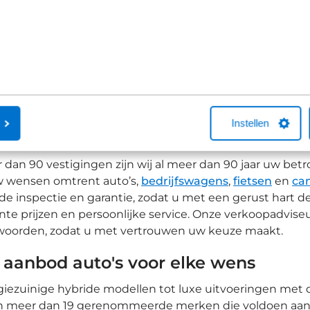
1
2
3
4
5
Instellen
m kiezen voor 'een Broekhuis auto'
dan 90 vestigingen zijn wij al meer dan 90 jaar uw betro
uw wensen omtrent auto’s,
bedrijfswagens
,
fietsen
en
ca
de inspectie en garantie, zodat u met een gerust hart d
nte prijzen en persoonlijke service. Onze verkoopadviseu
woorden, zodat u met vertrouwen uw keuze maakt.
 aanbod auto's voor elke wens
iezuinige hybride modellen tot luxe uitvoeringen met d
an meer dan 19 gerenommeerde merken die voldoen aan d