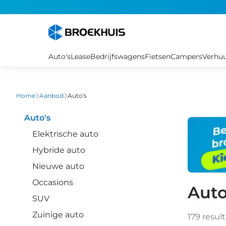
Overslaan
en
naar
de
inhoud
Auto's
Lease
Bedrijfswagens
Fietsen
Campers
Verhu
gaan
Home
Aanbod
Auto's
Auto's
Elektrische auto
Hybride auto
Nieuwe auto
Occasions
Auto
SUV
Zuinige auto
179
resul