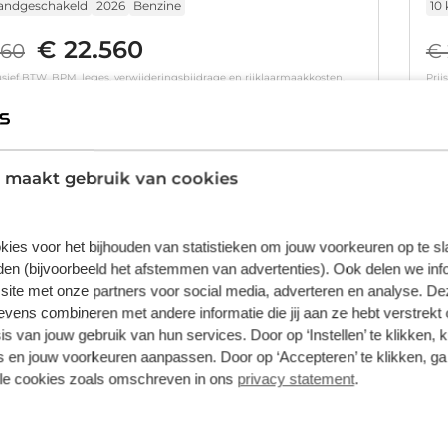
andgeschakeld
2026
Benzine
10
€ 22.560
060
€ 
clusief BTW, BPM, leges, verwijderingsbijdrage en rijklaarmaakkosten.
Prij
orraad
Bekijk details
 maakt gebruik van cookies
1
/
5
kies voor het bijhouden van statistieken om jouw voorkeuren op te s
ai i10
Hy
€ -2.500
en (bijvoorbeeld het afstemmen van advertenties). Ook delen we inf
m | €2500,- korting !! | Vanaf 289,- Private Lease p/m !
1.0
site met onze partners voor social media, adverteren en analyse. De
andgeschakeld
2026
Benzine
10
ens combineren met andere informatie die jij aan ze hebt verstrekt 
s van jouw gebruik van hun services. Door op ‘Instellen’ te klikken, 
€ 22.560
060
€ 
 en jouw voorkeuren aanpassen. Door op ‘Accepteren’ te klikken, ga
clusief BTW, BPM, leges, verwijderingsbijdrage en rijklaarmaakkosten.
Prij
lle cookies zoals omschreven in ons
privacy statement
.
orraad
Bekijk details