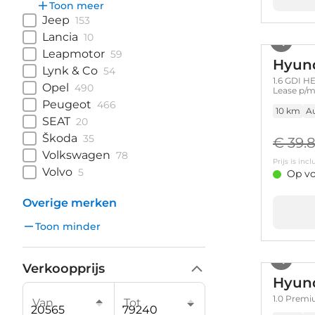
Toon meer
Jeep
153
Lancia
10
Leapmotor
59
Hyun
Lynk & Co
54
1.6 GDI HE
Opel
490
Lease p/m
Peugeot
466
10 km
A
SEAT
20
Škoda
35
€ 39.
Volkswagen
78
Prijs is in
Volvo
5
Op vo
Overige merken
Toon minder
Verkoopprijs
Hyund
1.0 Premiu
Van
Tot