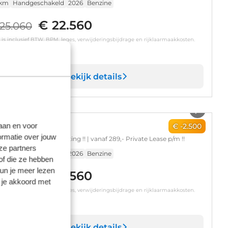
 km
Handgeschakeld
2026
Benzine
€ 22.560
25.060
s is inclusief BTW, BPM, leges, verwijderingsbijdrage en rijklaarmaakkosten.
Op voorraad
Bekijk details
1
/
5
laan en voor
undai i10
€ -2.500
ormatie over jouw
 Premium | €2500,- korting !! | vanaf 289,- Private Lease p/m !!
ze partners
 km
Handgeschakeld
2026
Benzine
of die ze hebben
kun je meer lezen
€ 22.560
25.060
 je akkoord met
s is inclusief BTW, BPM, leges, verwijderingsbijdrage en rijklaarmaakkosten.
Op voorraad
Bekijk details