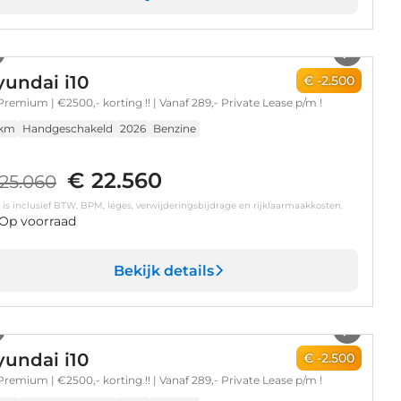
1
/
5
undai i10
€ -2.500
 Premium | €2500,- korting !! | Vanaf 289,- Private Lease p/m !
 km
Handgeschakeld
2026
Benzine
€ 22.560
25.060
s is inclusief BTW, BPM, leges, verwijderingsbijdrage en rijklaarmaakkosten.
Op voorraad
Bekijk details
1
/
5
undai i10
€ -2.500
 Premium | €2500,- korting !! | Vanaf 289,- Private Lease p/m !