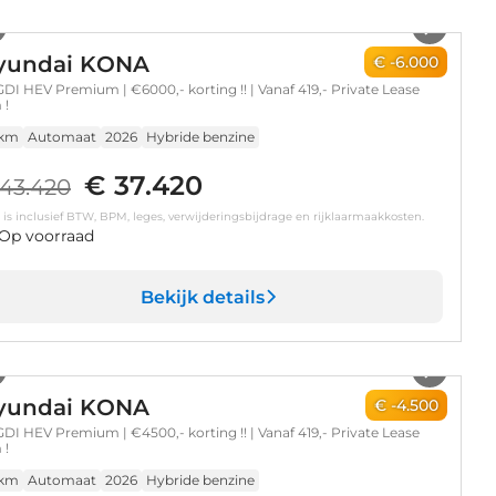
1
/
9
yundai KONA
€ -6.000
 GDI HEV Premium | €6000,- korting !! | Vanaf 419,- Private Lease
 !
 km
Automaat
2026
Hybride benzine
€ 37.420
43.420
s is inclusief BTW, BPM, leges, verwijderingsbijdrage en rijklaarmaakkosten.
Op voorraad
Bekijk details
1
/
7
yundai KONA
€ -4.500
 GDI HEV Premium | €4500,- korting !! | Vanaf 419,- Private Lease
 !
 km
Automaat
2026
Hybride benzine