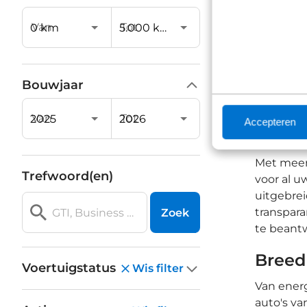
Van
Tot
Bouwjaar
Van
Tot
Accepteren
Waaro
Met meer 
Trefwoord(en)
voor al 
uitgebrei
transpara
Zoek
te beant
Breed
Voertuigstatus
Wis filter
Van energ
auto's v