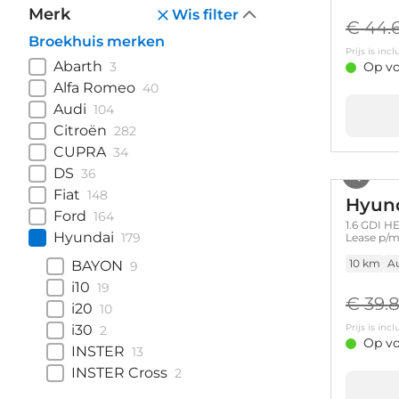
Merk
Wis filter
€ 44.
Broekhuis merken
Prijs is in
Abarth
3
Op vo
Alfa Romeo
40
Audi
104
Citroën
282
CUPRA
34
DS
36
Fiat
148
Hyun
Ford
164
1.6 GDI HE
Hyundai
179
Lease p/m
10 km
A
BAYON
9
i10
19
€ 39.
i20
10
i30
Prijs is in
2
Op vo
INSTER
13
INSTER Cross
2