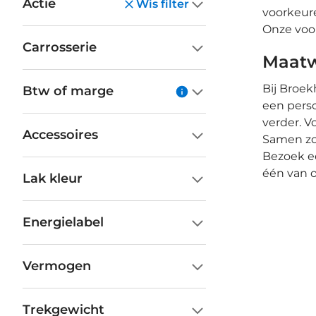
Actie
Wis filter
voorkeure
Onze voor
Carrosserie
Maatw
Bij Broek
Btw of marge
een perso
verder. V
Accessoires
Samen zo
Bezoek e
één van o
Lak kleur
Energielabel
Vermogen
Trekgewicht