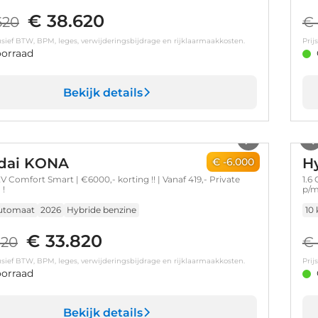
€ 38.620
620
€ 
clusief BTW, BPM, leges, verwijderingsbijdrage en rijklaarmaakkosten.
Prij
orraad
Bekijk details
1
/
7
dai KONA
H
€ -6.000
V Comfort Smart | €6000,- korting !! | Vanaf 419,- Private
1.6
 !
p/m
utomaat
2026
Hybride benzine
10
€ 33.820
820
€ 
clusief BTW, BPM, leges, verwijderingsbijdrage en rijklaarmaakkosten.
Prij
orraad
Bekijk details