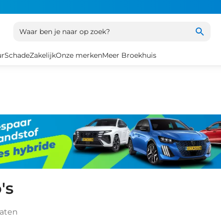
Waar ben je naar op zoek?
ur
Schade
Zakelijk
Onze merken
Meer Broekhuis
's
taten