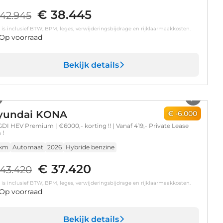
€ 38.445
42.945
s is inclusief BTW, BPM, leges, verwijderingsbijdrage en rijklaarmaakkosten.
Op voorraad
Bekijk details
1
/
9
yundai KONA
€ -6.000
 GDI HEV Premium | €6000,- korting !! | Vanaf 419,- Private Lease
 !
 km
Automaat
2026
Hybride benzine
€ 37.420
43.420
s is inclusief BTW, BPM, leges, verwijderingsbijdrage en rijklaarmaakkosten.
Op voorraad
Bekijk details