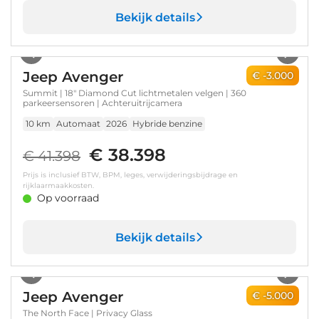
Bekijk details
1
/
8
Jeep Avenger
€ -3.000
Summit | 18" Diamond Cut lichtmetalen velgen | 360
parkeersensoren | Achteruitrijcamera
10 km
Automaat
2026
Hybride benzine
€ 38.398
€ 41.398
Prijs is inclusief BTW, BPM, leges, verwijderingsbijdrage en
rijklaarmaakkosten.
Op voorraad
Bekijk details
1
/
8
Jeep Avenger
€ -5.000
The North Face | Privacy Glass