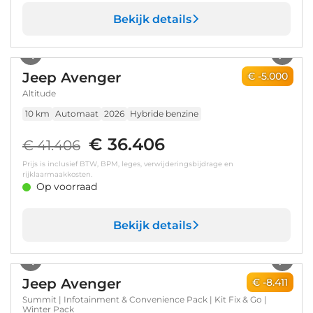
Bekijk details
1
/
8
Jeep Avenger
€ -5.000
Altitude
10 km
Automaat
2026
Hybride benzine
€ 36.406
€ 41.406
Prijs is inclusief BTW, BPM, leges, verwijderingsbijdrage en
rijklaarmaakkosten.
Op voorraad
Bekijk details
1
/
8
Jeep Avenger
€ -8.411
Summit | Infotainment & Convenience Pack | Kit Fix & Go |
Winter Pack