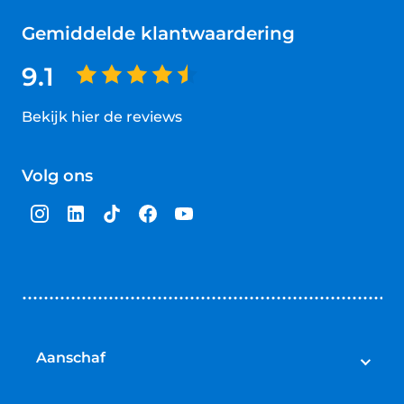
Gemiddelde klantwaardering
9.1
Bekijk hier de reviews
4.5
van
Volg ons
5
sterren
Aanschaf
Auto's