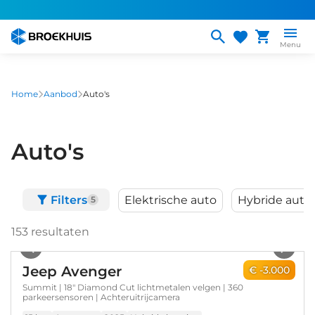
Overslaan
en
naar
Menu
de
inhoud
gaan
Home
Aanbod
Auto's
Auto's
Filters
Elektrische auto
Hybride auto
5
153
resultaten
1
/
37
Jeep Avenger
€ -3.000
Summit | 18" Diamond Cut lichtmetalen velgen | 360
parkeersensoren | Achteruitrijcamera