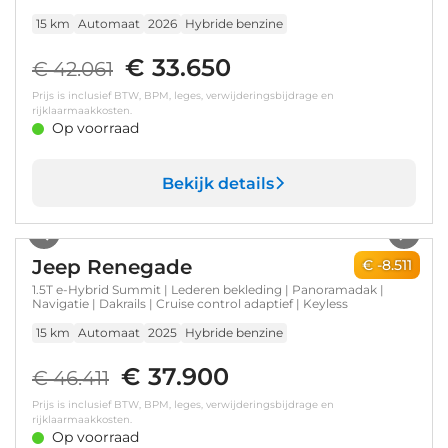
15 km
Automaat
2026
Hybride benzine
€ 33.650
€ 42.061
Prijs is inclusief BTW, BPM, leges, verwijderingsbijdrage en
rijklaarmaakkosten.
Op voorraad
Bekijk details
1
/
8
Jeep Renegade
€ -8.511
1.5T e-Hybrid Summit | Lederen bekleding | Panoramadak |
Navigatie | Dakrails | Cruise control adaptief | Keyless
15 km
Automaat
2025
Hybride benzine
€ 37.900
€ 46.411
Prijs is inclusief BTW, BPM, leges, verwijderingsbijdrage en
rijklaarmaakkosten.
Op voorraad