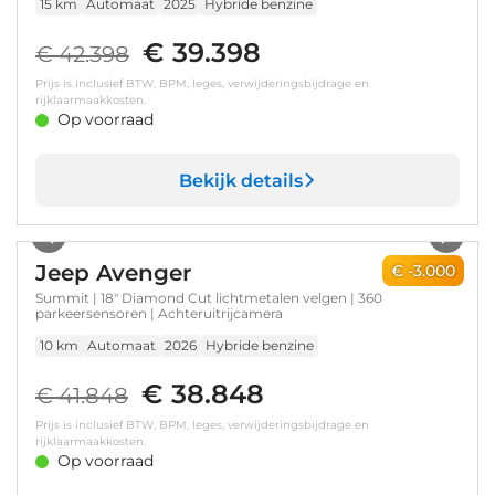
15 km
Automaat
2025
Hybride benzine
€ 39.398
€ 42.398
Prijs is inclusief BTW, BPM, leges, verwijderingsbijdrage en
rijklaarmaakkosten.
Op voorraad
Bekijk details
1
/
8
Jeep Avenger
€ -3.000
Summit | 18" Diamond Cut lichtmetalen velgen | 360
parkeersensoren | Achteruitrijcamera
10 km
Automaat
2026
Hybride benzine
€ 38.848
€ 41.848
Prijs is inclusief BTW, BPM, leges, verwijderingsbijdrage en
rijklaarmaakkosten.
Op voorraad