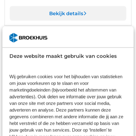
Bekijk details
1
/
8
Jeep Avenger
€ -8.161
Summit | Elektrisch bedienbaar panoramisch schuif-/kanteldak
| Infotainment & Convenience Pack | Kit Fix & Go
Deze website maakt gebruik van cookies
15 km
Automaat
2026
Hybride benzine
€ 34.900
€ 43.061
Wij gebruiken cookies voor het bijhouden van statistieken
Prijs is inclusief BTW, BPM, leges, verwijderingsbijdrage en
om jouw voorkeuren op te slaan en voor
rijklaarmaakkosten.
marketingdoeleinden (bijvoorbeeld het afstemmen van
Op voorraad
advertenties). Ook delen we informatie over jouw gebruik
van onze site met onze partners voor social media,
Bekijk details
adverteren en analyse. Deze partners kunnen deze
gegevens combineren met andere informatie die jij aan ze
1
/
8
hebt verstrekt of die ze hebben verzameld op basis van
jouw gebruik van hun services. Door op ‘Instellen’ te
Jeep Avenger
€ -5.000