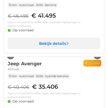
10 km
Automaat
2026
Benzine
€ 41.495
€ 46.495
Prijs is inclusief BTW, BPM, leges, verwijderingsbijdrage en
rijklaarmaakkosten.
Op voorraad
Bekijk details
1
/
8
Jeep Avenger
€ -5.000
Altitude
10 km
Automaat
2026
Hybride benzine
€ 35.406
€ 40.406
Prijs is inclusief BTW, BPM, leges, verwijderingsbijdrage en
rijklaarmaakkosten.
Op voorraad