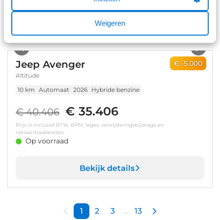
Bekijk details
Weigeren
1
/
8
Jeep Avenger
€ -5.000
Altitude
10 km
Automaat
2026
Hybride benzine
€ 35.406
€ 40.406
Prijs is inclusief BTW, BPM, leges, verwijderingsbijdrage en
rijklaarmaakkosten.
Op voorraad
Bekijk details
1
2
3
...
13