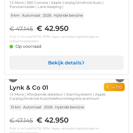
1.5 More | 360 Camera | Apple Carplay\Android Auto |
Panoramadak | Lane keeping |
9 km
Automaat
2026
Hybride benzine
€ 42.950
€ 47.145
Prijs is inclusief BTW, BPM, leges, verwijderingsbijdrage en
rijklaarmaakkosten.
Op voorraad
Bekijk details
1
/
49
Lynk & Co 01
€ -4.195
1.5 More | Afwijkende dakkleur | Alarmsysteem | Apple
Carplay/Android Auto|telefoonintegratie premium
13 km
Automaat
2026
Hybride benzine
€ 42.950
€ 47.145
Prijs is inclusief BTW, BPM, leges, verwijderingsbijdrage en
rijklaarmaakkosten.