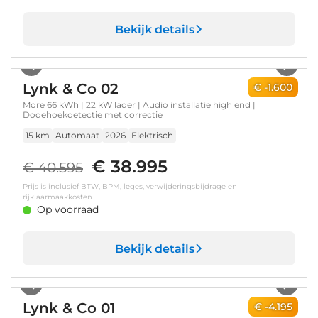
Bekijk details
1
/
48
Lynk & Co 02
€ -1.600
More 66 kWh | 22 kW lader | Audio installatie high end |
Dodehoekdetectie met correctie
15 km
Automaat
2026
Elektrisch
€ 38.995
€ 40.595
Prijs is inclusief BTW, BPM, leges, verwijderingsbijdrage en
rijklaarmaakkosten.
Op voorraad
Bekijk details
1
/
69
Lynk & Co 01
€ -4.195