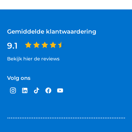
Gemiddelde klantwaardering
9.1
Bekijk hier de reviews
4.5
van
Volg ons
5
sterren