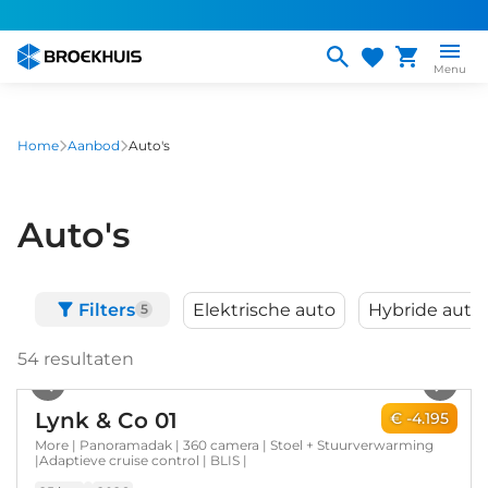
Overslaan
en
naar
Menu
de
inhoud
gaan
Home
Aanbod
Auto's
Auto's
Filters
Elektrische auto
Hybride auto
5
54
resultaten
1
/
20
Lynk & Co 01
€ -4.195
More | Panoramadak | 360 camera | Stoel + Stuurverwarming
|Adaptieve cruise control | BLIS |