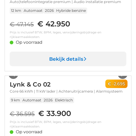
Auto|telefoonintegratie premium | Audio installatie premium
12 km
Automaat
2026
Hybride benzine
€ 42.950
€ 47.145
Prijs is inclusief BTW, BPM, leges, verwijderingsbijdrage en
rijklaarmaakkosten.
Op voorraad
Bekijk details
1
/
43
Lynk & Co 02
€ -2.695
Core 66 kWh | 11 kW lader | Achteruitrijcamera | Alarmsysteem
9 km
Automaat
2026
Elektrisch
€ 33.900
€ 36.595
Prijs is inclusief BTW, BPM, leges, verwijderingsbijdrage en
rijklaarmaakkosten.
Op voorraad