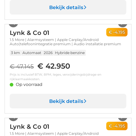
Bekijk details
1
/
49
Lynk & Co 01
€ -4.195
1.5 More | Alarmsysteem | Apple Carplay/Android
Auto|telefoonintegratie premium | Audio installatie premium
3 km
Automaat
2026
Hybride benzine
€ 42.950
€ 47.145
Prijs is inclusief BTW, BPM, leges, verwijderingsbijdrage en
rijklaarmaakkosten.
Op voorraad
Bekijk details
1
/
58
Lynk & Co 01
€ -4.195
1.5 More | Alarmsysteem | Apple Carplay/Android