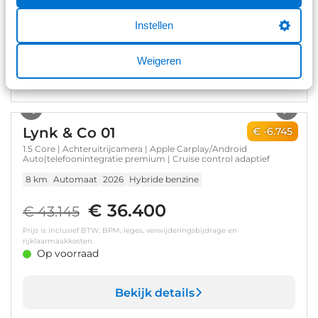
Prijs is inclusief BTW, BPM, leges, verwijderingsbijdrage en
rijklaarmaakkosten.
Instellen
Op voorraad
Weigeren
Bekijk details
1
/
44
Lynk & Co 01
€ -6.745
1.5 Core | Achteruitrijcamera | Apple Carplay/Android
Auto|telefoonintegratie premium | Cruise control adaptief
8 km
Automaat
2026
Hybride benzine
€ 36.400
€ 43.145
Prijs is inclusief BTW, BPM, leges, verwijderingsbijdrage en
rijklaarmaakkosten.
Op voorraad
Bekijk details