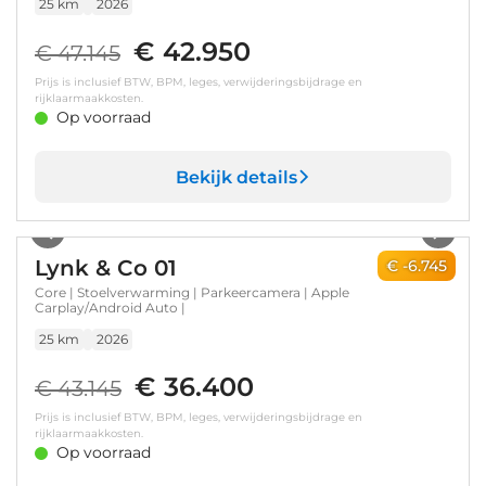
25 km
2026
€ 42.950
€ 47.145
Prijs is inclusief BTW, BPM, leges, verwijderingsbijdrage en
rijklaarmaakkosten.
Op voorraad
Bekijk details
1
/
20
Lynk & Co 01
€ -6.745
Core | Stoelverwarming | Parkeercamera | Apple
Carplay/Android Auto |
25 km
2026
€ 36.400
€ 43.145
Prijs is inclusief BTW, BPM, leges, verwijderingsbijdrage en
rijklaarmaakkosten.
Op voorraad