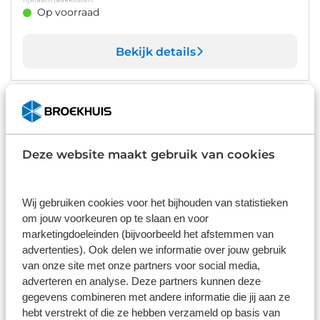
Op voorraad
Bekijk details
1
/
44
Lynk & Co 01
€ -6.745
1.5 Core | Achteruitrijcamera | Apple Carplay/Android
Auto|telefoonintegratie premium | Cruise control adaptief
Deze website maakt gebruik van cookies
15 km
Automaat
2026
Hybride benzine
€ 36.400
€ 43.145
Wij gebruiken cookies voor het bijhouden van statistieken
Prijs is inclusief BTW, BPM, leges, verwijderingsbijdrage en
om jouw voorkeuren op te slaan en voor
rijklaarmaakkosten.
Op voorraad
marketingdoeleinden (bijvoorbeeld het afstemmen van
advertenties). Ook delen we informatie over jouw gebruik
van onze site met onze partners voor social media,
Bekijk details
adverteren en analyse. Deze partners kunnen deze
1
/
8
gegevens combineren met andere informatie die jij aan ze
hebt verstrekt of die ze hebben verzameld op basis van