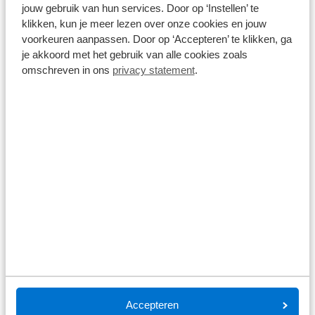
jouw gebruik van hun services. Door op ‘Instellen’ te
Lynk & Co 08
€ -3.500
klikken, kun je meer lezen over onze cookies en jouw
1.5 More | Apple Carplay/Android Auto|telefoonintegratie
premium | Cruise control adaptief met Stop&Go en stuurhulp |
voorkeuren aanpassen. Door op ‘Accepteren’ te klikken, ga
Electronic climate controle
je akkoord met het gebruik van alle cookies zoals
10 km
Automaat
2026
Hybride benzine
omschreven in ons
privacy statement
.
€ 56.495
€ 59.995
Prijs is inclusief BTW, BPM, leges, verwijderingsbijdrage en
rijklaarmaakkosten.
Op voorraad
Bekijk details
1
/
8
Lynk & Co 08
€ -3.500
1.5 More | Apple Carplay/Android Auto|telefoonintegratie
premium | Cruise control adaptief met Stop&Go en stuurhulp |
Electronic climate controle
10 km
Automaat
2026
Hybride benzine
€ 56.495
€ 59.995
Accepteren