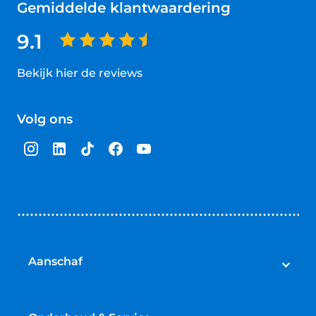
Gemiddelde klantwaardering
9.1
Bekijk hier de reviews
4.5
van
Volg ons
5
sterren
Aanschaf
Auto's