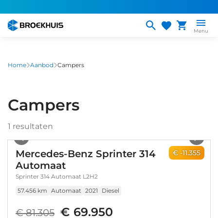
Overslaan
en
naar
Menu
de
inhoud
gaan
Home
Aanbod
Campers
Campers
1
resultaten
1
/
27
Mercedes-Benz Sprinter 314
€ -11.355
Automaat
Sprinter 314 Automaat L2H2
57.456 km
Automaat
2021
Diesel
€ 69.950
€ 81.305