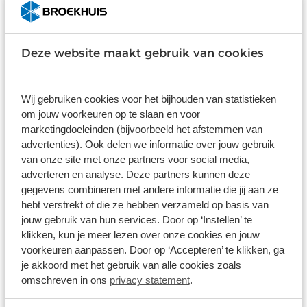
Ruim aanbod voor iedere reiziger
Bij Broekhuis Campers is een breed scala aan
campers te vinden: van praktische modellen voor
Deze website maakt gebruik van cookies
kortere trips tot luxe campers met alle denkbare
voorzieningen voor langere reizen. Of de reis nu
Wij gebruiken cookies voor het bijhouden van statistieken
solo, met het gezin of met vrienden plaatsvindt, de
om jouw voorkeuren op te slaan en voor
campers bieden comfort en ruimte voor iedereen.
marketingdoeleinden (bijvoorbeeld het afstemmen van
Dankzij het gespecialiseerde team zijn er ook
advertenties). Ook delen we informatie over jouw gebruik
campers beschikbaar die zijn aangepast aan
van onze site met onze partners voor social media,
specifieke wensen, zoals extra laadruimte, meer
adverteren en analyse. Deze partners kunnen deze
slaapplaatsen of extra luxe.
gegevens combineren met andere informatie die jij aan ze
hebt verstrekt of die ze hebben verzameld op basis van
jouw gebruik van hun services. Door op ‘Instellen’ te
klikken, kun je meer lezen over onze cookies en jouw
Alles voor een complete camperervaring
voorkeuren aanpassen. Door op ‘Accepteren’ te klikken, ga
je akkoord met het gebruik van alle cookies zoals
Naast de verkoop van campers biedt Broekhuis
omschreven in ons
privacy statement
.
Campers diverse diensten aan die de reiservaring
compleet maken. Van camperverhuur voor