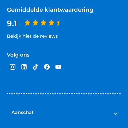
Gemiddelde klantwaardering
9.1
Bekijk hier de reviews
4.5
van
Volg ons
5
sterren
Aanschaf
Auto's