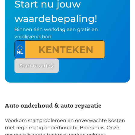
Start nu jouw
waardebepaling!
Binnen één werkdag een gratis en
vrijblijvend bod
Start taxatie
Auto onderhoud & auto reparatie
Voorkom startproblemen en onverwachte kosten
met regelmatig onderhoud bij Broekhuis. Onze
gespecialiseerde technici werken volgens