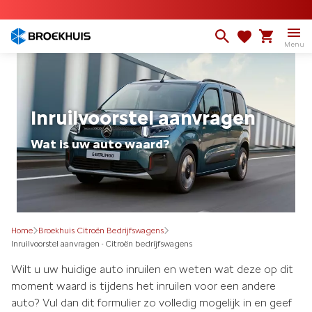
Overslaan
en
naar
Menu
de
inhoud
gaan
Inruilvoorstel aanvragen
Wat is uw auto waard?
Home
Broekhuis Citroën Bedrijfswagens
Inruilvoorstel aanvragen - Citroën bedrijfswagens
Wilt u uw huidige auto inruilen en weten wat deze op dit
moment waard is tijdens het inruilen voor een andere
auto? Vul dan dit formulier zo volledig mogelijk in en geef