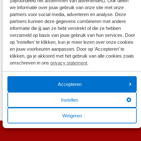
(bijvoorbeeld het afstemmen van advertenties). Ook delen
Je telefoonnummer
*
we informatie over jouw gebruik van onze site met onze
partners voor social media, adverteren en analyse. Deze
partners kunnen deze gegevens combineren met andere
informatie die jij aan ze hebt verstrekt of die ze hebben
Broekhuis borgt je privacy
*
verzameld op basis van jouw gebruik van hun services. Door
Ik ga er mee akkoord dat mijn gegevens enkel worden
op ‘Instellen’ te klikken, kun je meer lezen over onze cookies
opgeslagen en gebruikt voor de doeleinden van dit formulier.
en jouw voorkeuren aanpassen. Door op ‘Accepteren’ te
Mijn gegevens worden niet aan derden ter beschikking gesteld.
Meer weten?
klikken, ga je akkoord met het gebruik van alle cookies zoals
Bekijk ons privacy statement
omschreven in ons
privacy statement
.
Versturen
Accepteren
Instellen
Weigeren