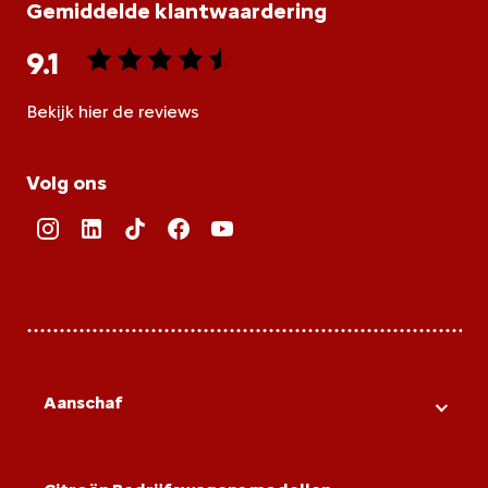
Gemiddelde klantwaardering
9.1
Bekijk hier de reviews
4.5
van
Volg ons
5
sterren
Aanschaf
Citroën Bedrijfswagens voorraad