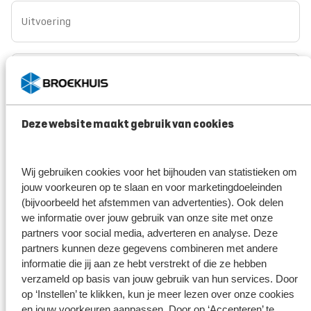
Uitvoering
Opmerking/vraag
Deze website maakt gebruik van cookies
Broekhuis borgt je privacy
*
Wij gebruiken cookies voor het bijhouden van statistieken om
Ik ga er mee akkoord dat mijn gegevens enkel worden
jouw voorkeuren op te slaan en voor marketingdoeleinden
opgeslagen en gebruikt voor de doeleinden van dit formulier.
(bijvoorbeeld het afstemmen van advertenties). Ook delen
Mijn gegevens worden niet aan derden ter beschikking gesteld.
Meer weten?
we informatie over jouw gebruik van onze site met onze
Bekijk ons privacy statement
partners voor social media, adverteren en analyse. Deze
partners kunnen deze gegevens combineren met andere
informatie die jij aan ze hebt verstrekt of die ze hebben
Verzenden
verzameld op basis van jouw gebruik van hun services. Door
op ‘Instellen’ te klikken, kun je meer lezen over onze cookies
en jouw voorkeuren aanpassen. Door op ‘Accepteren’ te