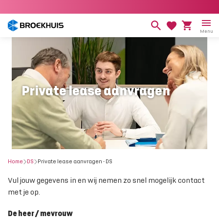
Overslaan
en
naar
Menu
de
inhoud
gaan
Private lease aanvragen
Home
DS
Private lease aanvragen - DS
Vul jouw gegevens in en wij nemen zo snel mogelijk contact
met je op.
De heer / mevrouw