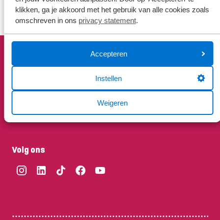
klikken, ga je akkoord met het gebruik van alle cookies zoals
omschreven in ons
privacy statement
.
Accepteren
Gemiddelde klantwaardering
Instellen
9.1
Weigeren
Bekijk hier de reviews
4.5
van
Volg ons
5
sterren