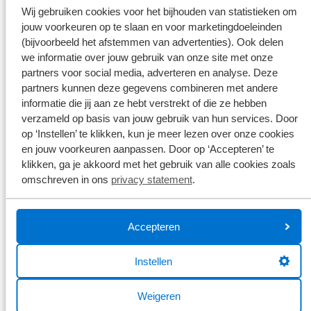
Wij gebruiken cookies voor het bijhouden van statistieken om
jouw voorkeuren op te slaan en voor marketingdoeleinden
(bijvoorbeeld het afstemmen van advertenties). Ook delen
Je e-mailadres
*
we informatie over jouw gebruik van onze site met onze
partners voor social media, adverteren en analyse. Deze
partners kunnen deze gegevens combineren met andere
Je telefoonnummer
*
informatie die jij aan ze hebt verstrekt of die ze hebben
verzameld op basis van jouw gebruik van hun services. Door
op ‘Instellen’ te klikken, kun je meer lezen over onze cookies
Broekhuis borgt je privacy
*
en jouw voorkeuren aanpassen. Door op ‘Accepteren’ te
Ik ga er mee akkoord dat mijn gegevens enkel worden
klikken, ga je akkoord met het gebruik van alle cookies zoals
opgeslagen en gebruikt voor de doeleinden van dit
omschreven in ons
privacy statement
.
formulier. Mijn gegevens worden niet aan derden ter
beschikking gesteld. Meer weten?
Bekijk ons privacy statement
Accepteren
Versturen
Instellen
Weigeren