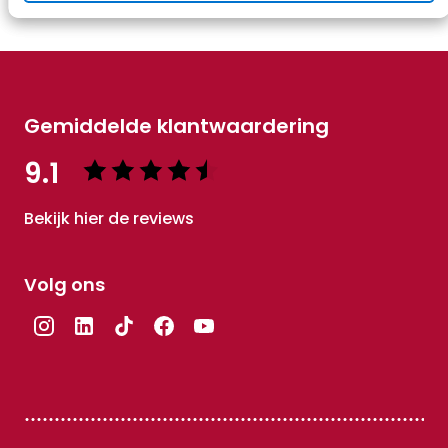
Gemiddelde klantwaardering
9.1
Bekijk hier de reviews
4.5
van
Volg ons
5
sterren