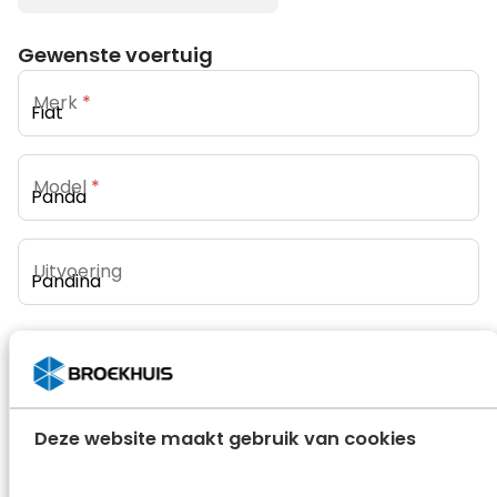
Gewenste voertuig
Merk
*
Model
*
Uitvoering
Persoonsgegevens
De heer / mevrouw
*
De heer
Mevrouw
Deze website maakt gebruik van cookies
Naam
*