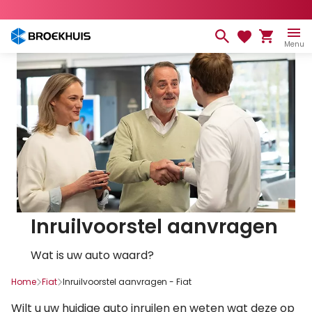
Overslaan
en
naar
Menu
de
inhoud
gaan
Inruilvoorstel aanvragen
Wat is uw auto waard?
Home
Fiat
Inruilvoorstel aanvragen - Fiat
Wilt u uw huidige auto inruilen en weten wat deze op