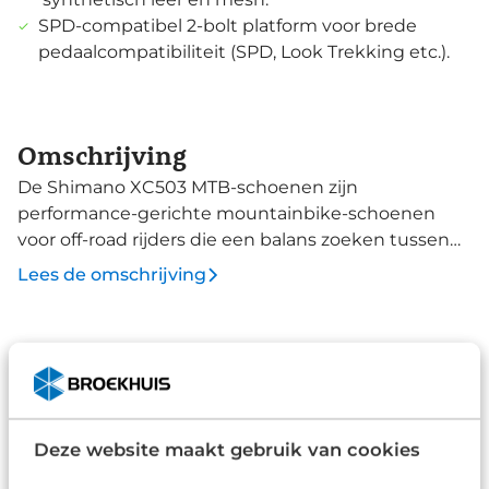
SPD‑compatibel 2‑bolt platform voor brede
pedaalcompatibiliteit (SPD, Look Trekking etc.).
Omschrijving
De Shimano XC503 MTB‑schoenen zijn
performance‑gerichte mountainbike‑schoenen
voor off‑road rijders die een balans zoeken tussen
krachtoverdracht, comfort en grip. Ze zijn gebouwd
Lees de omschrijving
met een carbon‑versterkte nylon middenzool voor
efficiënte trapkracht en een rubberen ULTREAD
XC‑buitenzool die uitstekende tractie biedt op
Specificaties
modderige, losse en technische trails. Het BOA®
Merk
L6C draaisysteem zorgt voor een precies af te
stellen pasvorm, zelfs tijdens het rijden, terwijl het
Shimano
Deze website maakt gebruik van cookies
comfortabele, ademende bovenwerk zorgt voor
Type
genoeg ventilatie op lange ritten.