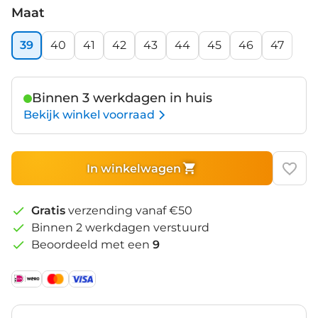
Blue
Maat
39
40
41
42
43
44
45
46
47
Binnen 3 werkdagen in huis
Bekijk winkel voorraad
In winkelwagen
Gratis
verzending vanaf €50
Binnen 2 werkdagen verstuurd
Beoordeeld met een
9