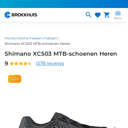
Overslaan
en
naar
Menu
de
inhoud
gaan
Home
Home Fietsen
Fietsen
Shimano XC503 MTB-schoenen Heren
Shimano XC503 MTB-schoenen Heren
9
1578 reviews
Sale