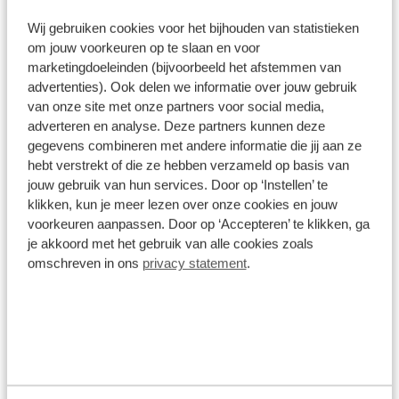
MTB-schoenen
Wij gebruiken cookies voor het bijhouden van statistieken
Alle specificaties
om jouw voorkeuren op te slaan en voor
marketingdoeleinden (bijvoorbeeld het afstemmen van
Disclaimer
advertenties). Ook delen we informatie over jouw gebruik
De specificaties en onderdelen zijn gegeven op basis van aanlevering
van onze site met onze partners voor social media,
van de leverancier. Op basis van beschikbaarheid of wijzigingen bij de
adverteren en analyse. Deze partners kunnen deze
leverancier kunnen specificaties afwijken.
gegevens combineren met andere informatie die jij aan ze
hebt verstrekt of die ze hebben verzameld op basis van
jouw gebruik van hun services. Door op ‘Instellen’ te
klikken, kun je meer lezen over onze cookies en jouw
Wat klanten over ons zeggen
voorkeuren aanpassen. Door op ‘Accepteren’ te klikken, ga
je akkoord met het gebruik van alle cookies zoals
omschreven in ons
privacy statement
.
9,0
1578 reviews
1161 reviews
5
289 reviews
4