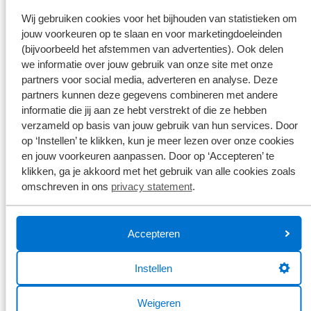
Naam
*
Wij gebruiken cookies voor het bijhouden van statistieken om
jouw voorkeuren op te slaan en voor marketingdoeleinden
(bijvoorbeeld het afstemmen van advertenties). Ook delen
Je e-mailadres
*
we informatie over jouw gebruik van onze site met onze
partners voor social media, adverteren en analyse. Deze
partners kunnen deze gegevens combineren met andere
Je telefoonnummer
*
informatie die jij aan ze hebt verstrekt of die ze hebben
verzameld op basis van jouw gebruik van hun services. Door
op ‘Instellen’ te klikken, kun je meer lezen over onze cookies
en jouw voorkeuren aanpassen. Door op ‘Accepteren’ te
Broekhuis borgt je privacy
*
klikken, ga je akkoord met het gebruik van alle cookies zoals
Ik ga er mee akkoord dat mijn gegevens enkel worden
omschreven in ons
privacy statement
.
opgeslagen en gebruikt voor de doeleinden van dit
formulier. Mijn gegevens worden niet aan derden ter
beschikking gesteld. Meer weten?
Bekijk ons privacy statement
Accepteren
Instellen
Versturen
Weigeren