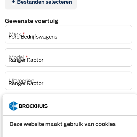
Bestanden
selecteren
Gewenste voertuig
Merk
*
Model
*
Uitvoering
Persoonsgegevens
De heer / mevrouw
*
De heer
Mevrouw
Deze website maakt gebruik van cookies