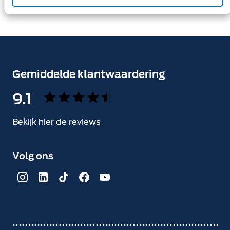
Gemiddelde klantwaardering
9.1
Bekijk hier de reviews
4.5
van
Volg ons
5
sterren