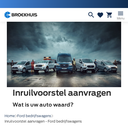
Overslaan
en
naar
Menu
de
inhoud
gaan
Inruilvoorstel aanvragen
Wat is uw auto waard?
Home
Ford bedrijfswagens
Inruilvoorstel aanvragen - Ford bedrijfswagens