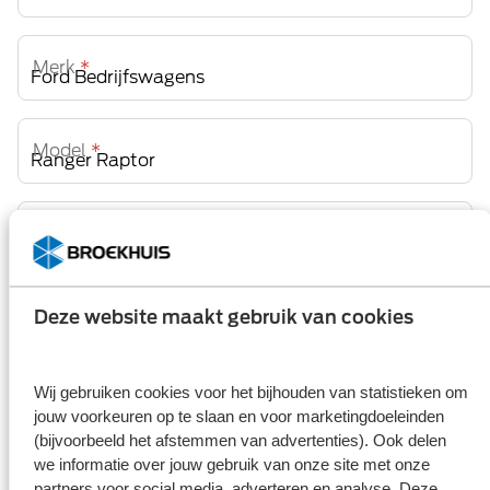
Merk
*
Model
*
Uitvoering
Opmerking(en)
Deze website maakt gebruik van cookies
Wij gebruiken cookies voor het bijhouden van statistieken om
jouw voorkeuren op te slaan en voor marketingdoeleinden
Heeft u een voorkeur voor een specifieke uitvoering of wilt u
meerdere modellen vergelijken? Geef dit dan hier aan.
(bijvoorbeeld het afstemmen van advertenties). Ook delen
we informatie over jouw gebruik van onze site met onze
partners voor social media, adverteren en analyse. Deze