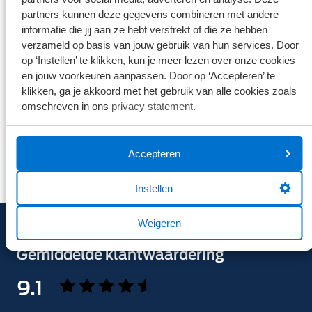
Broekhuis borgt je privacy
*
partners kunnen deze gegevens combineren met andere
Ik ga er mee akkoord dat mijn gegevens enkel worden
informatie die jij aan ze hebt verstrekt of die ze hebben
opgeslagen en gebruikt voor de doeleinden van dit
formulier. Mijn gegevens worden niet aan derden ter
verzameld op basis van jouw gebruik van hun services. Door
beschikking gesteld. Meer weten?
op ‘Instellen’ te klikken, kun je meer lezen over onze cookies
Bekijk ons privacy statement
en jouw voorkeuren aanpassen. Door op ‘Accepteren’ te
klikken, ga je akkoord met het gebruik van alle cookies zoals
omschreven in ons
privacy statement
.
Versturen
Accepteren
Instellen
Weigeren
Gemiddelde klantwaardering
9.1