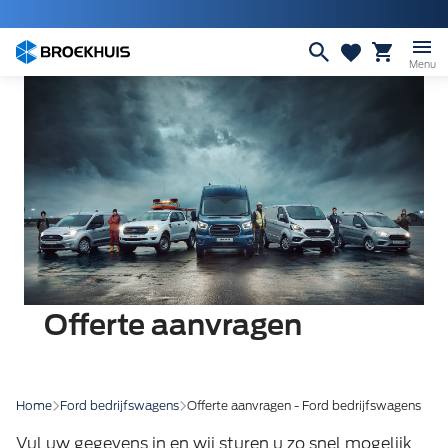
Overslaan
en
naar
Menu
de
inhoud
gaan
Offerte aanvragen
Home
Ford bedrijfswagens
Offerte aanvragen - Ford bedrijfswagens
Vul uw gegevens in en wij sturen u zo snel mogelijk