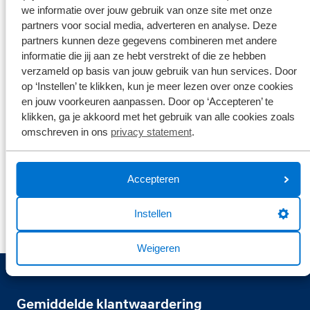
Je telefoonnummer
*
we informatie over jouw gebruik van onze site met onze
partners voor social media, adverteren en analyse. Deze
partners kunnen deze gegevens combineren met andere
Broekhuis borgt je privacy
*
informatie die jij aan ze hebt verstrekt of die ze hebben
verzameld op basis van jouw gebruik van hun services. Door
Ik ga er mee akkoord dat mijn gegevens enkel worden
opgeslagen en gebruikt voor de doeleinden van dit formulier.
op ‘Instellen’ te klikken, kun je meer lezen over onze cookies
Mijn gegevens worden niet aan derden ter beschikking gesteld.
en jouw voorkeuren aanpassen. Door op ‘Accepteren’ te
Meer weten?
klikken, ga je akkoord met het gebruik van alle cookies zoals
Bekijk ons privacy statement
omschreven in ons
privacy statement
.
Versturen
Accepteren
Instellen
Weigeren
Gemiddelde klantwaardering