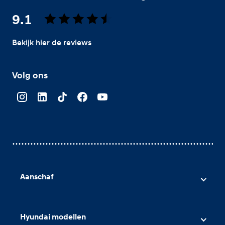
9.1
Bekijk hier de reviews
4.5
van
Volg ons
5
sterren
Aanschaf
Hyundai voorraad
Hyundai occasions
Hyundai modellen