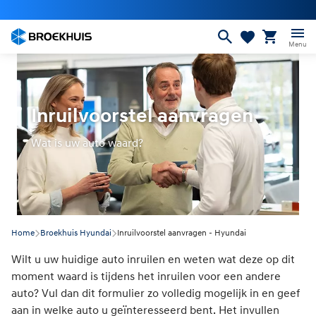
Overslaan
en
naar
Menu
de
inhoud
gaan
Inruilvoorstel aanvragen
Wat is uw auto waard?
Home
Broekhuis Hyundai
Inruilvoorstel aanvragen - Hyundai
Wilt u uw huidige auto inruilen en weten wat deze op dit
moment waard is tijdens het inruilen voor een andere
auto? Vul dan dit formulier zo volledig mogelijk in en geef
aan in welke auto u geïnteresseerd bent. Het invullen