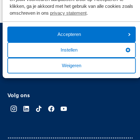
klikken, ga je akkoord met het gebruik van alle cookies zoals
omschreven in ons
privacy statement
.
Accepteren
Gemiddelde klantwaardering
Instellen
9.1
Weigeren
Bekijk hier de reviews
4.5
van
Volg ons
5
sterren