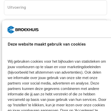
Uitvoering
Opmerking/vraag
Deze website maakt gebruik van cookies
Broekhuis borgt je privacy
*
Wij gebruiken cookies voor het bijhouden van statistieken om
Ik ga er mee akkoord dat mijn gegevens enkel worden
jouw voorkeuren op te slaan en voor marketingdoeleinden
opgeslagen en gebruikt voor de doeleinden van dit formulier.
(bijvoorbeeld het afstemmen van advertenties). Ook delen
Mijn gegevens worden niet aan derden ter beschikking gesteld.
Meer weten?
we informatie over jouw gebruik van onze site met onze
Bekijk ons privacy statement
partners voor social media, adverteren en analyse. Deze
partners kunnen deze gegevens combineren met andere
informatie die jij aan ze hebt verstrekt of die ze hebben
Verzenden
verzameld op basis van jouw gebruik van hun services. Door
op ‘Instellen’ te klikken, kun je meer lezen over onze cookies
en jouw voorkeuren aanpassen. Door op ‘Accepteren’ te