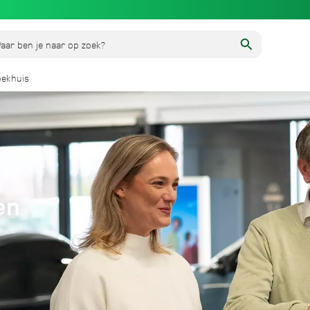
aar ben je naar op zoek?
ekhuis
en