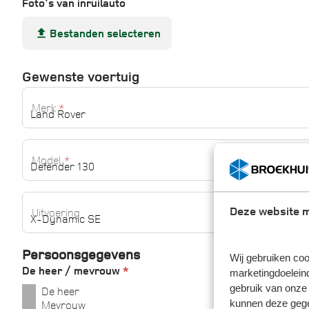
Foto's van inruilauto
Bestanden
selecteren
Gewenste voertuig
Merk
*
Model
*
Deze website m
Uitvoering
Persoonsgegevens
Wij gebruiken coo
De heer / mevrouw
*
marketingdoeleind
gebruik van onze 
De heer
kunnen deze gegev
Mevrouw