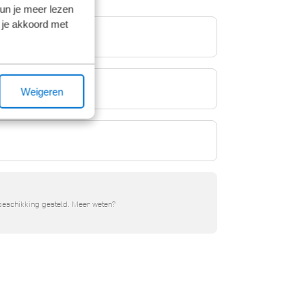
kun je meer lezen
 je akkoord met
Weigeren
beschikking gesteld. Meer weten?