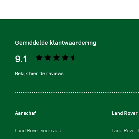
Gemiddelde klantwaardering
9.1
Bekijk hier de reviews
4.5
van
5
sterren
Aanschaf
Land Rover
Land Rover voorraad
Land Rover 