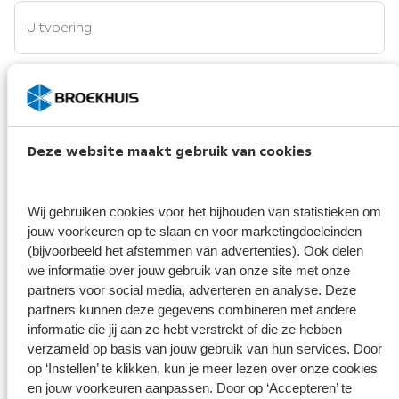
Uitvoering
Opmerking/vraag
Deze website maakt gebruik van cookies
Broekhuis borgt je privacy
*
Wij gebruiken cookies voor het bijhouden van statistieken om
Ik ga er mee akkoord dat mijn gegevens enkel worden opgeslagen en
jouw voorkeuren op te slaan en voor marketingdoeleinden
gebruikt voor de doeleinden van dit formulier. Mijn gegevens
(bijvoorbeeld het afstemmen van advertenties). Ook delen
worden niet aan derden ter beschikking gesteld. Meer weten?
we informatie over jouw gebruik van onze site met onze
Bekijk ons privacy statement
partners voor social media, adverteren en analyse. Deze
partners kunnen deze gegevens combineren met andere
informatie die jij aan ze hebt verstrekt of die ze hebben
Verzenden
verzameld op basis van jouw gebruik van hun services. Door
op ‘Instellen’ te klikken, kun je meer lezen over onze cookies
en jouw voorkeuren aanpassen. Door op ‘Accepteren’ te