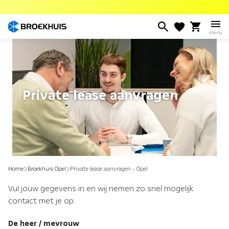
Overslaan
en
naar
Menu
de
inhoud
gaan
Private lease aanvragen
Home
Broekhuis Opel
Private lease aanvragen - Opel
Vul jouw gegevens in en wij nemen zo snel mogelijk
contact met je op.
De heer / mevrouw