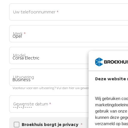
Uw telefoonnummer
*
Merk
*
Model
Uitvoering
Deze website 
Voorkeur voor een uitvoering? Vul dan hier uw gewenste uitvoering in.
Wij gebruiken coo
Gewenste datum
*
marketingdoeleind
gebruik van onze 
kunnen deze gegev
verzameld op basi
Broekhuis borgt je privacy
*