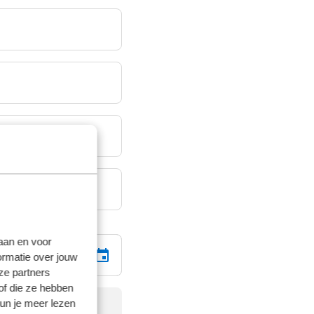
laan en voor
ormatie over jouw
ze partners
of die ze hebben
kun je meer lezen