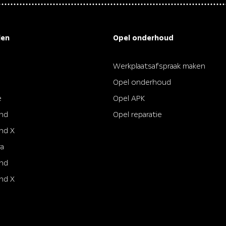
len
Opel onderhoud
Werkplaatsafspraak maken
Opel onderhoud
e
Opel APK
and
Opel reparatie
nd X
ra
and
nd X