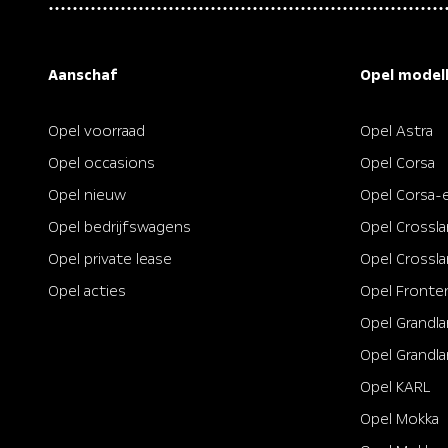
van
5
sterren
Aanschaf
Opel model
Opel voorraad
Opel Astra
Opel occasions
Opel Corsa
Opel nieuw
Opel Corsa-
Opel bedrijfswagens
Opel Crossl
Opel private lease
Opel Crossla
Opel acties
Opel Fronte
Opel Grandl
Opel Grandla
Opel KARL
Opel Mokka