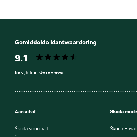
Gemiddelde klantwaardering
9.1
Bekijk hier de reviews
4.5
van
5
sterren
Aanschaf
Škoda mode
Škoda voorraad
Škoda Enya