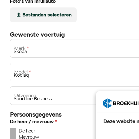
Foto's van inruilauto
Bestanden
selecteren
Gewenste voertuig
Merk
*
Model
*
Uitvoering
Persoonsgegevens
Deze website m
De heer / mevrouw
*
De heer
Mevrouw