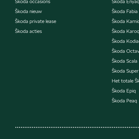
Škoda occasions
Škoda Enyaq
Škoda nieuw
Škoda Fabia
Škoda private lease
Škoda Kami
Škoda acties
Škoda Karo
Škoda Kodia
Škoda Octav
Škoda Scala
Škoda Super
Het totale 
Škoda Epiq
Škoda Peaq