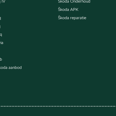
 IV
Škoda Onderhoud
Škoda APK
q
Škoda reparatie
q
q
ia
b
Škoda aanbod