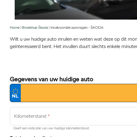
Home
Broekhuis Škoda
Inruilvoorstel aanvragen - ŠKODA
Wilt u uw huidige auto inruilen en weten wat deze op dit mome
geïnteresseerd bent. Het invullen duurt slechts enkele minute
Gegevens van uw huidige auto
Kilometerstand
*
Geef een indicatie van uw huidige kilometerstand.