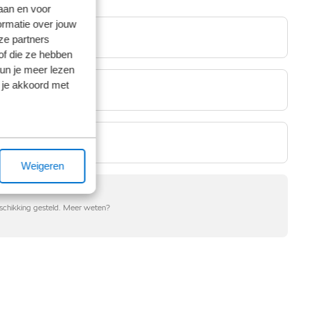
laan en voor
ormatie over jouw
ze partners
of die ze hebben
kun je meer lezen
 je akkoord met
Weigeren
eschikking gesteld. Meer weten?