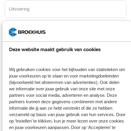
Uitvoering
Opmerking/vraag
Deze website maakt gebruik van cookies
Broekhuis borgt je privacy
*
Wij gebruiken cookies voor het bijhouden van statistieken om
Ik ga er mee akkoord dat mijn gegevens enkel worden opgeslagen
jouw voorkeuren op te slaan en voor marketingdoeleinden
en gebruikt voor de doeleinden van dit formulier. Mijn gegevens
(bijvoorbeeld het afstemmen van advertenties). Ook delen
worden niet aan derden ter beschikking gesteld. Meer weten?
we informatie over jouw gebruik van onze site met onze
Bekijk ons privacy statement
partners voor social media, adverteren en analyse. Deze
partners kunnen deze gegevens combineren met andere
informatie die jij aan ze hebt verstrekt of die ze hebben
Verzenden
verzameld op basis van jouw gebruik van hun services. Door
op ‘Instellen’ te klikken, kun je meer lezen over onze cookies
en jouw voorkeuren aanpassen. Door op ‘Accepteren’ te