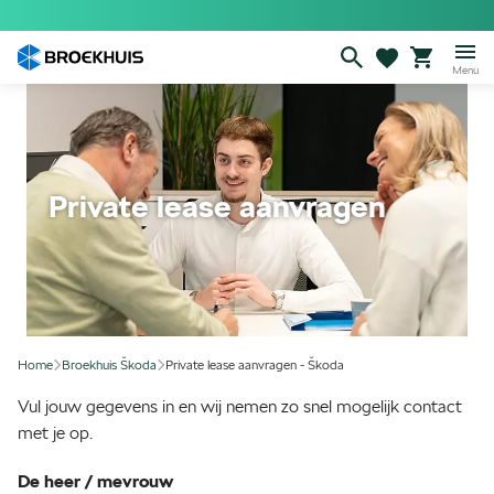
Overslaan
en
naar
Menu
de
inhoud
gaan
Private lease aanvragen
Home
Broekhuis Škoda
Private lease aanvragen - Škoda
Vul jouw gegevens in en wij nemen zo snel mogelijk contact
met je op.
De heer / mevrouw