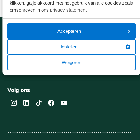
klikken, ga je akkoord met het gebruik van alle cookies zoals
omschreven in ons
privacy statement
.
Accepteren
Gemiddelde klantwaardering
Instellen
9.1
Weigeren
Bekijk hier de reviews
4.5
van
Volg ons
5
sterren