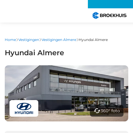
Overslaan
en
naar
de
inhoud
gaan
Home
Vestigingen
Vestigingen Almere
Hyundai Almere
Hyundai Almere
360° foto