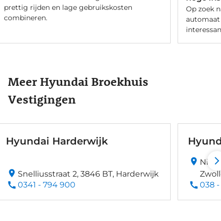
prettig rijden en lage gebruikskosten
Op zoek n
combineren.
automaat 
interessa
Meer Hyundai Broekhuis
Vestigingen
Hyundai Harderwijk
Hyund
Nikol
Snelliusstraat 2, 3846 BT, Harderwijk
Zwol
0341 - 794 900
038 -