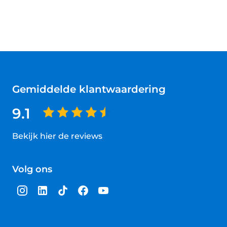
Gemiddelde klantwaardering
9.1
Bekijk hier de reviews
4.5
van
Volg ons
5
sterren