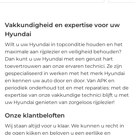
Cruise cont
detectie • E
• Keyless en
LED dagrijv
assistent •
Vakkundigheid en expertise voor uw
met correct
Hyundai
Voorstoele
Wilt u uw Hyundai in topconditie houden en het
maximale aan rijplezier en veiligheid behouden?
Dan kunt u uw Hyundai met een gerust hart
toevertrouwen aan onze ervaren technici. Ze zijn
gespecialiseerd in werken met het merk Hyundai
en kennen uw auto door en door. Van APK en
periodiek onderhoud tot en met reparaties: met de
expertise van onze vakkundige technici blijft u met
uw Hyundai genieten van zorgeloos rijplezier!
Onze klantbeloften
Wij staan altijd voor u klaar. We kunnen u recht in
de ogen kijken en beloven u een eerlijke en