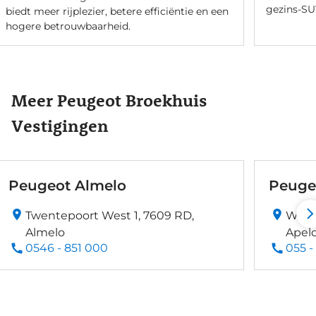
gezins-SU
biedt meer rijplezier, betere efficiëntie en een
hogere betrouwbaarheid.
Meer Peugeot Broekhuis
Vestigingen
Peugeot Almelo
Peuge
Twentepoort West 1, 7609 RD,
Wage
Almelo
Apel
0546 - 851 000
055 -