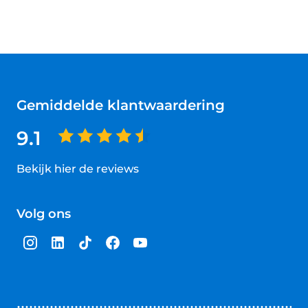
Gemiddelde klantwaardering
9.1
Bekijk hier de reviews
4.5
van
Volg ons
5
sterren