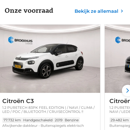
Onze voorraad
Bekijk ze allemaal
Citroën C3
Citroë
1.2 PURETECH 83PK FEEL EDITION | / NAVI / CLIMA /
1.2 PURETE
LED / PDC / BLUETOOTH / CRUISECONTROL !!
NAVI / LEDE
LMV / KEYL
NIEUWSTAA
77.732 km
Handgeschakeld
2019
Benzine
29.482 km
Afwijkende dakkleur • Buitenspiegels elektrisch
Buitenspieg