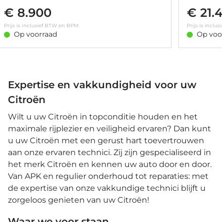
inklapbaar • Kleur wit • Apple Carplay/Android
exterieur • 
€ 8.900
€ 21.
Auto|telefoonintegratie premium • Bluetooth
19" • Apple
telefoonvoorbereiding • Connected services •
premium • B
Prijs is inclusief BTW en BPM.
Prijs is incl
Multimedia-voorbereiding • Radio • Bestuurdersstoel
Connected s
Op voorraad
Op voo
in hoogte verstelbaar • Binnenspiegel automatisch
telefoonlad
dimmend • Stuurwiel multifunctioneel • Achterbank
middel • Mu
in delen neerklapbaar • Achteropkomend verkeer
Navigatiesy
waarschuwing • Airco (automatisch) • Alarm klasse
Radio • Spra
1(startblokkering) • Anti Blokkeer Systeem • Anti
instrument
doorSlip Regeling • Autonomous Emergency Braking
skiluik • A
Expertise en vakkundigheid voor uw
• Bandenspanningscontrolesysteem •
dimmend • 
Citroën
Bestuurdersairbag • Boordcomputer • Bots
interieurde
waarschuwing systeem • Brake Assist System •
stuurwiel •
Wilt u uw Citroën in topconditie houden en het
Buitenspiegels elektrisch verstelbaar • Buitenspiegels
Sfeerverlich
verwarmbaar • Centrale deurvergrendeling met
multifuncti
maximale rijplezier en veiligheid ervaren? Dan kunt
afstandsbediening • Cruise control • Dimlichten
in hoogte ve
u uw Citroën met een gerust hart toevertrouwen
automatisch • Elektrische ramen voor • Elektronisch
assistent •
aan onze ervaren technici. Zij zijn gespecialiseerd in
Stabiliteits Programma • Elektronische
systeem • A
remkrachtverdeling • Grootlichtassistent • Hill hold
1(startblokk
het merk Citroën en kennen uw auto door en door.
functie • Hoofd airbag(s) achter • Hoofd airbag(s) voor
doorSlip R
Van APK en regulier onderhoud tot reparaties: met
• LED dagrijverlichting • Mistlampen voor •
• Bandensp
de expertise van onze vakkundige technici blijft u
Parkeersensor achter • Passagiersairbag •
Bestuurder
Regensensor • Rijstrooksensor • Start/stop systeem •
Brake Assis
zorgeloos genieten van uw Citroën!
Stuurbekrachtiging snelheidsafhankelijk •
verstel- en
Verkeersbord detectie • Vermoeidheids herkenning •
verstelbaar 
Waar we voor staan