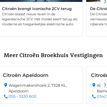
Citroën brengt iconische 2CV terug
De Citro
Citroën blaast nieuw leven in de
De Citroën
legendarische 2CV. Het model keert terug als
vernieuwd
moderne en toegankelijke elektrische auto.
rijbereik t
Meer Citroën Broekhuis Vestigingen
Citroën Apeldoorn
Citroë
Wagenmakershoek 2, 7328 KL,
Alber
Apeldoorn
Barn
055 - 3330 600
0342