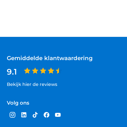
Gemiddelde klantwaardering
9.1
Bekijk hier de reviews
4.5
van
Volg ons
5
sterren