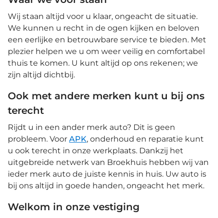
Zij airbag(s) voor
Buitenspieg
met Stop&Go
Wij staan altijd voor u klaar, ongeacht de situatie.
ramen achte
We kunnen u recht in de ogen kijken en beloven
ramen voor e
Programma •
een eerlijke en betrouwbare service te bieden. Met
Extra getint
plezier helpen we u om weer veilig en comfortabel
Grootlichtas
thuis te komen. U kunt altijd op ons rekenen; we
achter • Hoo
Kruisend ve
zijn altijd dichtbij.
dagrijverli
adaptief • 
Ook met andere merken kunt u bij ons
• Parkeerse
Regensensor
terecht
Schakelmoge
Stuurbekrac
Rijdt u in een ander merk auto? Dit is geen
Verkeersbor
probleem. Voor
APK
, onderhoud en reparatie kunt
u ook terecht in onze werkplaats. Dankzij het
uitgebreide netwerk van Broekhuis hebben wij van
ieder merk auto de juiste kennis in huis. Uw auto is
bij ons altijd in goede handen, ongeacht het merk.
Welkom in onze vestiging