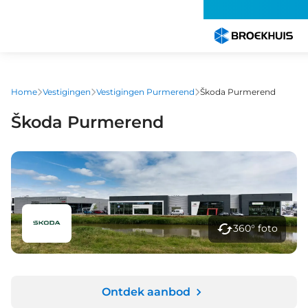
Overslaan
en
naar
de
inhoud
gaan
Home
Vestigingen
Vestigingen Purmerend
Škoda Purmerend
Škoda Purmerend
360° foto
Ontdek aanbod