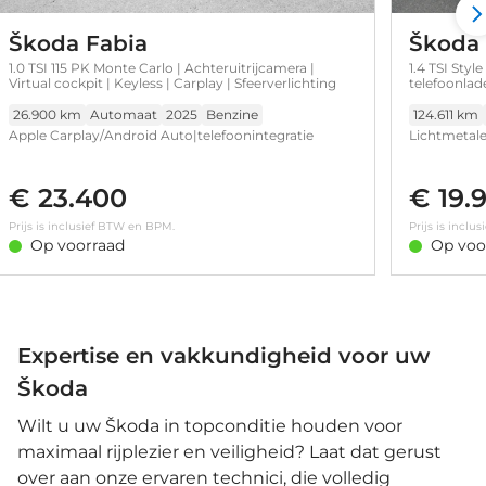
Škoda Fabia
Škoda
1.0 TSI 115 PK Monte Carlo | Achteruitrijcamera |
1.4 TSI Styl
Virtual cockpit | Keyless | Carplay | Sfeerverlichting
telefoonlad
26.900 km
Automaat
2025
Benzine
124.611 km
Apple Carplay/Android Auto|telefoonintegratie
Lichtmetale
premium • Volledig digitaal instrumentenpaneel •
Verwarmde s
Sfeerverlichting • 17 inch lichtmetalen velgen •
control • El
€ 23.400
€ 19.
Achteruitrijcamera • Cruise control • Full-LED
geheugen • 
koplampen
Prijs is inclusief BTW en BPM.
Prijs is incl
Op voorraad
Op voo
Expertise en vakkundigheid voor uw
Škoda
Wilt u uw Škoda in topconditie houden voor
maximaal rijplezier en veiligheid? Laat dat gerust
over aan onze ervaren technici, die volledig