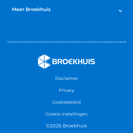
Broekhuis Jaarbeurt
Schadeherstel
Meer Broekhuis
Reparatie & Onderdelen
Autoverhuur
Contact opnemen
Bedrijfswageninrichting
Vestigingen
Zakelijk
Nieuws & Blogs
Verzekeringen
Werken bij Broekhuis
Algemene voorwaarden
Persmap
Disclaimer
Privacy
Cookiebeleid
Cookie instellingen
©2026 Broekhuis