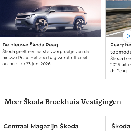
De nieuwe Škoda Peaq
Peaq: he
Škoda geeft een eerste voorproefje van de
topmode
nieuwe Peaq. Het voertuig wordt officieel
Škoda br
onthuld op 23 juni 2026.
2026 uit 
de Peaq.
Meer Škoda Broekhuis Vestigingen
Centraal Magazijn Škoda
Škoda