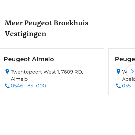
Meer Peugeot Broekhuis
Vestigingen
Peugeot Almelo
Peuge
Twentepoort West 1, 7609 RD,
Wage
Almelo
Apel
0546 - 851 000
055 -