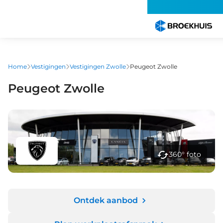
Overslaan
en
naar
de
inhoud
gaan
Home
Vestigingen
Vestigingen Zwolle
Peugeot Zwolle
Peugeot Zwolle
360° foto
Ontdek aanbod