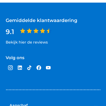
Gemiddelde klantwaardering
9.1
Bekijk hier de reviews
4.5
van
Volg ons
5
sterren
Aanschaf