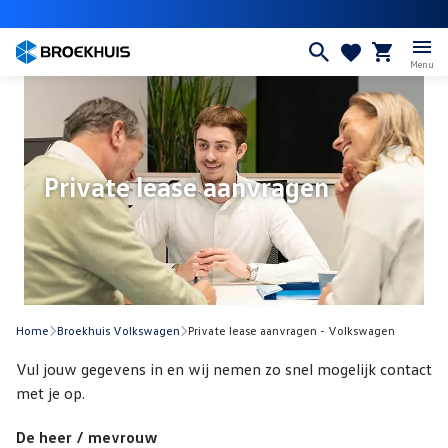
Overslaan
en
naar
Menu
de
inhoud
gaan
Private lease aanvragen
Home
Broekhuis Volkswagen
Private lease aanvragen - Volkswagen
Vul jouw gegevens in en wij nemen zo snel mogelijk contact
met je op.
De heer / mevrouw