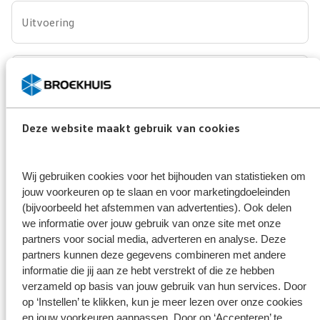
Uitvoering
Opmerking/vraag
Deze website maakt gebruik van cookies
Broekhuis borgt je privacy
*
Wij gebruiken cookies voor het bijhouden van statistieken om
Ik ga er mee akkoord dat mijn gegevens enkel worden
jouw voorkeuren op te slaan en voor marketingdoeleinden
opgeslagen en gebruikt voor de doeleinden van dit formulier.
Mijn gegevens worden niet aan derden ter beschikking
(bijvoorbeeld het afstemmen van advertenties). Ook delen
gesteld. Meer weten?
we informatie over jouw gebruik van onze site met onze
Bekijk ons privacy statement
partners voor social media, adverteren en analyse. Deze
partners kunnen deze gegevens combineren met andere
informatie die jij aan ze hebt verstrekt of die ze hebben
Verzenden
verzameld op basis van jouw gebruik van hun services. Door
op ‘Instellen’ te klikken, kun je meer lezen over onze cookies
en jouw voorkeuren aanpassen. Door op ‘Accepteren’ te