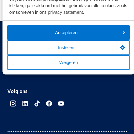
klikken, ga je akkoord met het gebruik van alle cookies zoals
omschreven in ons
privacy statement
.
Accepteren
Gemiddelde klantwaardering
Instellen
9.1
Weigeren
Bekijk hier de reviews
4.5
van
Volg ons
5
sterren