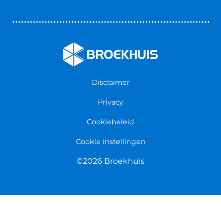
Vestigingen
Zakelijk
Nieuws & Blogs
Verzekeringen
Werken bij Broekhuis
Algemene voorwaarden
Persmap
Disclaimer
Privacy
Cookiebeleid
Cookie instellingen
©2026 Broekhuis