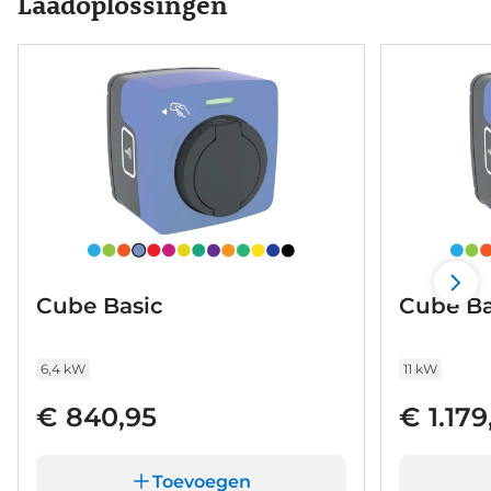
Laadoplossingen
Cube Basic
Cube Ba
6,4 kW
11 kW
€ 840,95
€ 1.179
Toevoegen