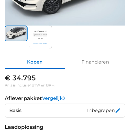
Ford Puma Gen-E
587
2025
Elektrisch
Automaat
km
€ 34.795
Inruilvoorstel
Proefrit aanvragen
Kopen
Financieren
€ 34.795
Prijs is inclusief BTW en BPM.
Afleverpakket
Vergelijk
Basis
Inbegrepen
Laadoplossing