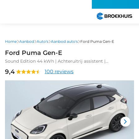
Overslaan
en
naar
de
inhoud
gaan
Home
Aanbod
Auto's
Aanbod auto's
Ford Puma Gen-E
Ford Puma Gen-E
Sound Edition 44 kWh | Achteruitrij assistent |
Achteruitrijcamera | Apple Carplay/Android
9,4
100 reviews
Auto|telefoonintegratie premium