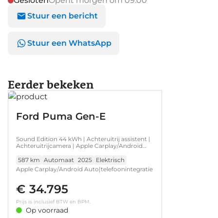
Gesloten
Opent morgen om 09:00
Stuur een bericht
Stuur een WhatsApp
Eerder bekeken
Ford Puma Gen-E
Sound Edition 44 kWh | Achteruitrij assistent |
Achteruitrijcamera | Apple Carplay/Android
Auto|telefoonintegratie premium
587 km
Automaat
2025
Elektrisch
Apple Carplay/Android Auto|telefoonintegratie
premium • Audio installatie high end • DAB
€ 34.795
ontvanger • Armsteun voor • Stuurwiel
verwarmd • Achteruitrij assistent •
Prijs is inclusief BTW en BPM.
Achteruitrijcamera • Bots herkenning en
Op voorraad
activatie • Buitenspiegels elektrisch verstel- en