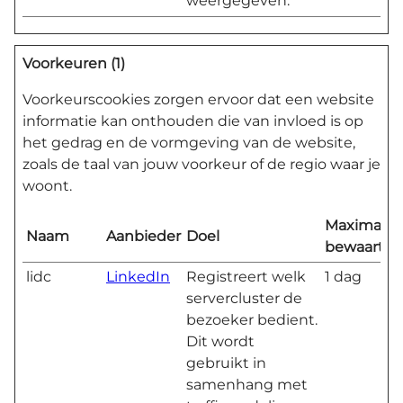
weergegeven.
Voorkeuren (1)
Voorkeurscookies zorgen ervoor dat een website
informatie kan onthouden die van invloed is op
het gedrag en de vormgeving van de website,
zoals de taal van jouw voorkeur of de regio waar je
woont.
Maximale
Naam
Aanbieder
Doel
bewaarter
lidc
LinkedIn
Registreert welk
1 dag
servercluster de
bezoeker bedient.
Dit wordt
gebruikt in
samenhang met