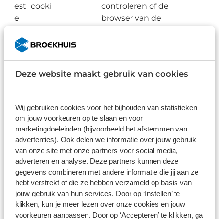
est_cooki
controleren of de
e
browser van de
gebruiker cookies
ondersteunt.
_vwo_ds
VWO
Verzamelt
3
gegevens over de
maand
Deze website maakt gebruik van cookies
bezoeken van de
en
gebruiker aan de
website, zoals het
Wij gebruiken cookies voor het bijhouden van statistieken
aantal bezoeken,
om jouw voorkeuren op te slaan en voor
de gemiddelde
marketingdoeleinden (bijvoorbeeld het afstemmen van
advertenties). Ook delen we informatie over jouw gebruik
tijd die op de
van onze site met onze partners voor social media,
website is
adverteren en analyse. Deze partners kunnen deze
doorgebracht en
gegevens combineren met andere informatie die jij aan ze
welke pagina's
hebt verstrekt of die ze hebben verzameld op basis van
zijn geladen met
jouw gebruik van hun services. Door op ‘Instellen’ te
het doel
klikken, kun je meer lezen over onze cookies en jouw
rapporten te
voorkeuren aanpassen. Door op ‘Accepteren’ te klikken, ga