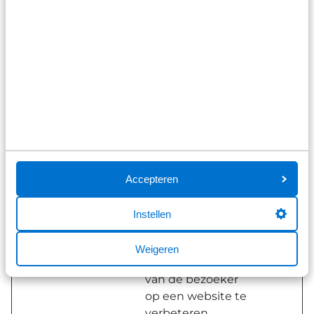
deelneemt aan
een
ontwerpexperime
nt.
_vwo_uui
broekhuis
Deze cookie is
1 jaar
d_v2
.nl
ingesteld om
split-testen op de
website uit te
voeren. Deze
optimaliseren de
relevantie van de
Accepteren
website voor de
bezoeker – de
Instellen
cookie kan ook
worden ingesteld
Weigeren
om de ervaring
van de bezoeker
op een website te
verbeteren.