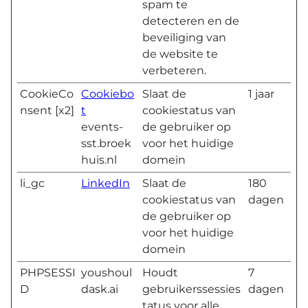
spam te
detecteren en de
beveiliging van
de website te
verbeteren.
CookieCo
Cookiebo
Slaat de
1 jaar
nsent [x2]
t
cookiestatus van
events-
de gebruiker op
sst.broek
voor het huidige
huis.nl
domein
li_gc
LinkedIn
Slaat de
180
cookiestatus van
dagen
de gebruiker op
voor het huidige
domein
PHPSESSI
youshoul
Houdt
7
D
dask.ai
gebruikerssessies
dagen
tatus voor alle