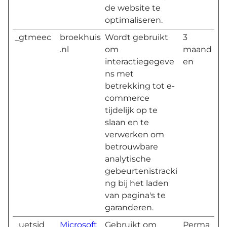
de website te
optimaliseren.
_gtmeec
broekhuis
Wordt gebruikt
3
.nl
om
maand
interactiegegeve
en
ns met
betrekking tot e-
commerce
tijdelijk op te
slaan en te
verwerken om
betrouwbare
analytische
gebeurtenistracki
ng bij het laden
van pagina's te
garanderen.
_uetsid
Microsoft
Gebruikt om
Perma