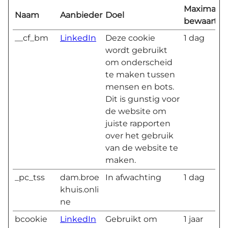
Maximale
Naam
Aanbieder
Doel
bewaarter
__cf_bm
LinkedIn
Deze cookie
1 dag
wordt gebruikt
om onderscheid
te maken tussen
mensen en bots.
Dit is gunstig voor
de website om
juiste rapporten
over het gebruik
van de website te
maken.
_pc_tss
dam.broe
In afwachting
1 dag
khuis.onli
ne
bcookie
LinkedIn
Gebruikt om
1 jaar