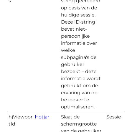
s
string gecreëerd
op basis van de
huidige sessie.
Deze ID-string
bevat niet-
persoonlijke
informatie over
welke
subpagina's de
gebruiker
bezoekt – deze
informatie wordt
gebruikt om de
ervaring van de
bezoeker te
optimaliseren.
hjViewpor
Hotjar
Slaat de
Sessie
tId
schermgrootte
van de gebruiker