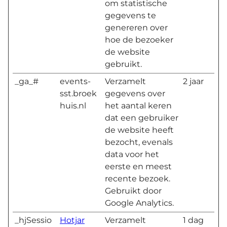
om statistische
gegevens te
genereren over
hoe de bezoeker
de website
gebruikt.
_ga_#
events-
Verzamelt
2 jaar
sst.broek
gegevens over
huis.nl
het aantal keren
dat een gebruiker
de website heeft
bezocht, evenals
data voor het
eerste en meest
recente bezoek.
Gebruikt door
Google Analytics.
_hjSessio
Hotjar
Verzamelt
1 dag