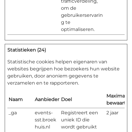
trafficverdeling,
om de
gebruikerservarin
g te
optimaliseren.
Statistieken (24)
Statistische cookies helpen eigenaren van
websites begrijpen hoe bezoekers hun website
gebruiken, door anoniem gegevens te
verzamelen en te rapporteren.
Maximale
Naam
Aanbieder
Doel
bewaarter
_ga
events-
Registreert een
2 jaar
sst.broek
uniek ID die
huis.nl
wordt gebruikt