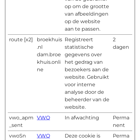
op om de grootte
van afbeeldingen
op de website
aan te passen.
route [x2]
broekhuis
Registreert
2
.nl
statistische
dagen
dam.broe
gegevens over
khuis.onli
het gedrag van
ne
bezoekers aan de
website. Gebruikt
voor interne
analyse door de
beheerder van de
website.
vwo_apm
VWO
In afwachting
Perma
_sent
nent
vwoSn
VWO
Deze cookie is
Perma