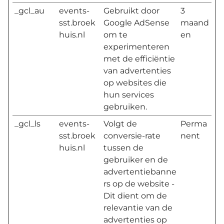
_gcl_au
events-
Gebruikt door
3
sst.broek
Google AdSense
maand
huis.nl
om te
en
experimenteren
met de efficiëntie
van advertenties
op websites die
hun services
gebruiken.
_gcl_ls
events-
Volgt de
Perma
sst.broek
conversie-rate
nent
huis.nl
tussen de
gebruiker en de
advertentiebanne
rs op de website -
Dit dient om de
relevantie van de
advertenties op