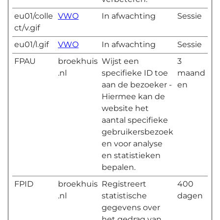
eu01/colle
VWO
In afwachting
Sessie
ct/v.gif
eu01/l.gif
VWO
In afwachting
Sessie
FPAU
broekhuis
Wijst een
3
.nl
specifieke ID toe
maand
aan de bezoeker -
en
Hiermee kan de
website het
aantal specifieke
gebruikersbezoek
en voor analyse
en statistieken
bepalen.
FPID
broekhuis
Registreert
400
.nl
statistische
dagen
gegevens over
het gedrag van