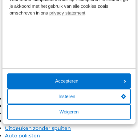
Kleine schade laten repareren?
je akkoord met het gebruik van alle cookies zoals
Ook voor cosmetische schades zoals
omschreven in ons
privacy statement
.
parkeerdeukjes, krassen en andere beschadigingen
kunt u terecht in een Broekhuis Autoschade
werkplaats. Het kan in sommige gevallen
voordeliger zijn om deze schades zelf te laten
repareren, zonder tussenkomst van de verzekeraar
en het daardoor toenemen van de
verzekeringspremie.
Ontdek onze diverse services voor het herstellen
Accepteren
van kleinere schades:
Instellen
Spotrepair
Velgreparatie
Weigeren
Autoruit reparatie
Sterretje in ruit
Uitdeuken zonder spuiten
Auto polijsten