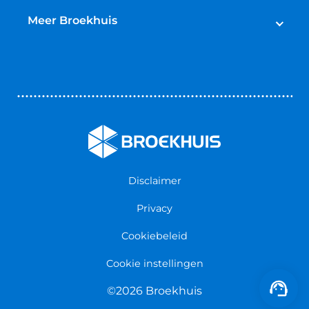
Broekhuis Jaarbeurt
Schadeherstel
Meer Broekhuis
Reparatie & Onderdelen
Autoverhuur
Contact opnemen
Bedrijfswageninrichting
Vestigingen
Zakelijk
Nieuws & Blogs
Verzekeringen
Werken bij Broekhuis
Algemene voorwaarden
Persmap
Disclaimer
Privacy
Cookiebeleid
Cookie instellingen
©2026 Broekhuis