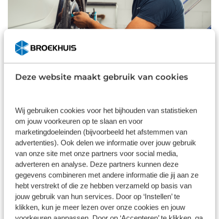
Deze website maakt gebruik van cookies
Van complexe schade tot kleine,
Wij gebruiken cookies voor het bijhouden van statistieken
cosmetische autoschade
om jouw voorkeuren op te slaan en voor
marketingdoeleinden (bijvoorbeeld het afstemmen van
U kunt bij Broekhuis Autoschade terecht voor de
advertenties). Ook delen we informatie over jouw gebruik
reparatie van grote en complexe schades tot kleine
van onze site met onze partners voor social media,
adverteren en analyse. Deze partners kunnen deze
en voornamelijk cosmetische schades. Wij werken
gegevens combineren met andere informatie die jij aan ze
samen met alle verzekeraars, waardoor u door de
hebt verstrekt of die ze hebben verzameld op basis van
verzekeraar naar onze werkplaats gestuurd kunt
jouw gebruik van hun services. Door op ‘Instellen’ te
worden.
klikken, kun je meer lezen over onze cookies en jouw
voorkeuren aanpassen. Door op ‘Accepteren’ te klikken, ga