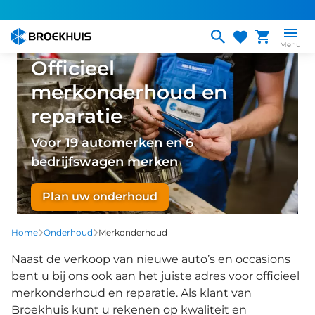
Overslaan
en
naar
Menu
de
Officieel
inhoud
merkonderhoud en
gaan
reparatie
Voor 19 automerken en 6
bedrijfswagen merken
Plan uw onderhoud
Home
Onderhoud
Merkonderhoud
Naast de verkoop van nieuwe auto’s en occasions
bent u bij ons ook aan het juiste adres voor officieel
merkonderhoud en reparatie. Als klant van
Broekhuis kunt u rekenen op kwaliteit en