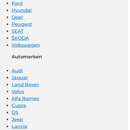
Ford
Hyundai
Opel
Peugeot
SEAT
ŠKODA
Volkswagen
Automerken
Audi
Jaguar
Land Rover
Volvo
Alfa Romeo
Cupra
DS
Jeep
Lancia