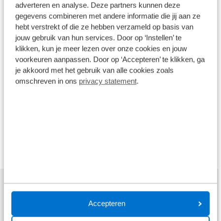
merkonderhoud verzekert u uzelf van onbezorgde
adverteren en analyse. Deze partners kunnen deze
mobiliteit. Onze technici voeren het
gegevens combineren met andere informatie die jij aan ze
merkonderhoud altijd uit volgens
hebt verstrekt of die ze hebben verzameld op basis van
jouw gebruik van hun services. Door op ‘Instellen’ te
fabrieksvoorschriften, daarbij gebruikmakend van
klikken, kun je meer lezen over onze cookies en jouw
originele onderdelen. Daardoor behoudt u de
voorkeuren aanpassen. Door op ‘Accepteren’ te klikken, ga
zekerheid van de fabrieksgarantie. Daarbij heeft u
je akkoord met het gebruik van alle cookies zoals
garantie op alle werkzaamheden die wij uitvoeren
omschreven in ons
privacy statement
.
en op alle originele onderdelen die tijdens de
werkzaamheden zijn gemonteerd.
Lees meer over garanties
Accepteren