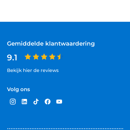
Gemiddelde klantwaardering
9.1
Bekijk hier de reviews
4.5
van
Volg ons
5
sterren