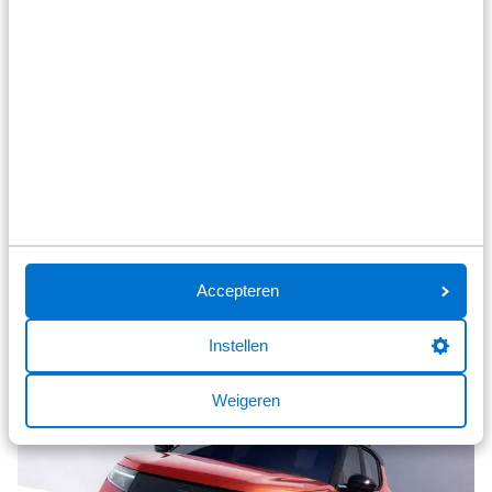
Deze extra garantie treedt in werking zodra je ervoor kiest
om je Opel te laten onderhouden volgens het
voorgeschreven schema bij Broekhuis als officieel erkende
Opel reparateur. De garantie is steeds geldig tot de
volgende onderhoudsbeurt en tot 8 jaar of 160.000 km,
afhankelijk van wat het eerst wordt bereikt, conform de
voorwaarden van het programma.
Meer weten? Vraag in de showroom naar meer informatie
of
klik hier voor de voorwaarden
.
Accepteren
Bekijk het aanbod
Instellen
Weigeren