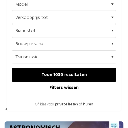
Toon 1039 resultaten
Filters wissen
Of kies voor
private leasen
of
huren
Home
Opel