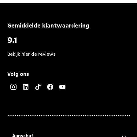
Gemiddelde klantwaardering
9.1
Bekijk hier de reviews
4.5
van
Volg ons
5
sterren
Aanschaf