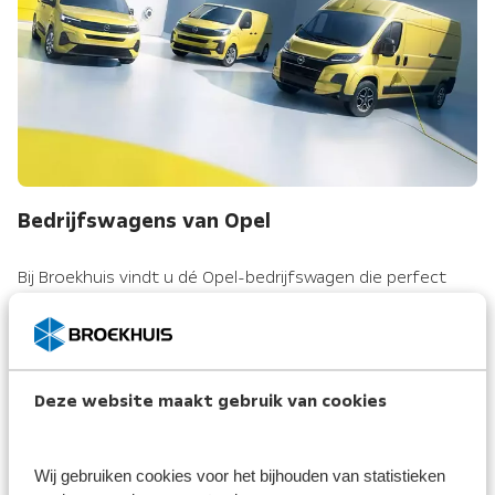
Bedrijfswagens van Opel
Bij Broekhuis vindt u dé Opel-bedrijfswagen die perfect
aansluit bij uw wensen. Of u nu kiest voor een
splinternieuw model met de nieuwste technologieën en
innovaties, of een betrouwbare tweedehands optie, we
helpen u bij het maken van de beste keuze. Onze nieuwe
Deze website maakt gebruik van cookies
Opel-bedrijfswagens bieden krachtige motoren, zuinig
brandstofverbruik en geavanceerde veiligheidsfuncties.
Wij gebruiken cookies voor het bijhouden van statistieken
De zorgvuldig geïnspecteerde occasion bedrijfswagens