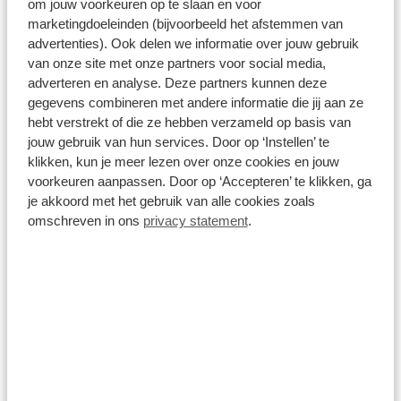
om jouw voorkeuren op te slaan en voor
bieden dezelfde betrouwbaarheid en duurzaamheid tegen
marketingdoeleinden (bijvoorbeeld het afstemmen van
een aantrekkelijke prijs. Ons deskundige team staat klaar om
advertenties). Ook delen we informatie over jouw gebruik
u te helpen met professioneel advies en flexibele
van onze site met onze partners voor social media,
financierings- en leaseopties. Bezoek onze showroom of
adverteren en analyse. Deze partners kunnen deze
neem contact met ons op en ontdek de Opel-
gegevens combineren met andere informatie die jij aan ze
hebt verstrekt of die ze hebben verzameld op basis van
bedrijfswagen die bij u past.
jouw gebruik van hun services. Door op ‘Instellen’ te
klikken, kun je meer lezen over onze cookies en jouw
Naar Opel Bedrijfswagens
voorkeuren aanpassen. Door op ‘Accepteren’ te klikken, ga
je akkoord met het gebruik van alle cookies zoals
omschreven in ons
privacy statement
.
Opel Speciale Garantie
Bij Opel profiteer je nu van een verlengde garantie tot maar
liefst 8 jaar op alle Opel modellen. Deze uitgebreide dekking
omvat de standaard fabrieksgarantie van 2 jaar, aangevuld
met een aanvullende dekking van maximaal 6 jaar.