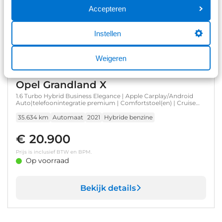
Prijs is inclusief BTW en BPM.
Accepteren
Op voorraad
Instellen
Bekijk details
Weigeren
1
/
14
Opel Grandland X
1.6 Turbo Hybrid Business Elegance | Apple Carplay/Android
Auto|telefoonintegratie premium | Comfortstoel(en) | Cruise
control
35.634 km
Automaat
2021
Hybride benzine
€ 20.900
Prijs is inclusief BTW en BPM.
Op voorraad
Bekijk details