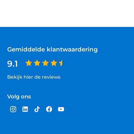
Gemiddelde klantwaardering
9.1
Bekijk hier de reviews
4.5
van
Volg ons
5
sterren