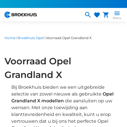
Overslaan
en
naar
Menu
de
inhoud
gaan
Home
Broekhuis Opel
Voorraad Opel Grandland X
Voorraad Opel
Grandland X
Bij Broekhuis bieden we een uitgebreide
selectie van zowel nieuwe als gebruikte
Opel
Grandland X modellen
die aansluiten op uw
wensen. Met onze toewijding aan
klanttevredenheid en kwaliteit, kunt u erop
vertrouwen dat u bij ons het perfecte Opel