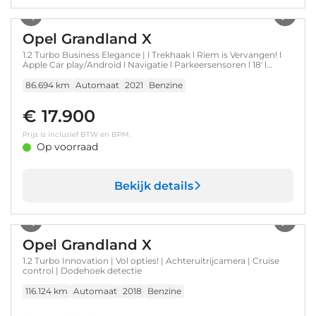
1
/
36
Opel Grandland X
1.2 Turbo Business Elegance | l Trekhaak l Riem is Vervangen! l
Apple Car play/Android l Navigatie l Parkeersensoren l 18' l
Camera l
86.694 km
Automaat
2021
Benzine
€ 17.900
Prijs is inclusief BTW en BPM.
Op voorraad
Bekijk details
1
/
36
Opel Grandland X
1.2 Turbo Innovation | Vol opties! | Achteruitrijcamera | Cruise
control | Dodehoek detectie
116.124 km
Automaat
2018
Benzine