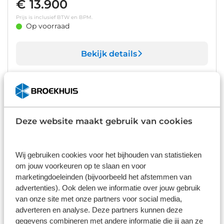
€ 13.900
Prijs is inclusief BTW en BPM.
Op voorraad
Bekijk details
1
/
37
Opel Grandland X
1.6 TURBO 225PK HYBRID ELEGANCE AUTOMAAT | / NAVI /
LEDER / CLIMA / FULL-LED / AGR / PDC / 18" LMV / CAMERA /
Deze website maakt gebruik van cookies
KEYLESS / WINTERPAKKET !!
81.695 km
Automaat
2021
Hybride benzine
€ 18.900
Wij gebruiken cookies voor het bijhouden van statistieken
Prijs is inclusief BTW en BPM.
om jouw voorkeuren op te slaan en voor
Op voorraad
marketingdoeleinden (bijvoorbeeld het afstemmen van
advertenties). Ook delen we informatie over jouw gebruik
van onze site met onze partners voor social media,
Bekijk details
adverteren en analyse. Deze partners kunnen deze
1
/
26
gegevens combineren met andere informatie die jij aan ze