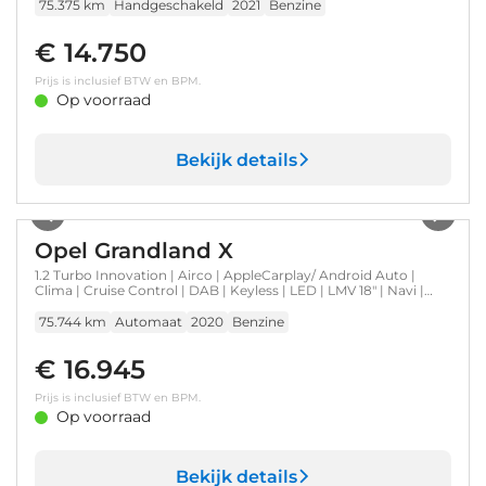
75.375 km
Handgeschakeld
2021
Benzine
€ 14.750
Prijs is inclusief BTW en BPM.
Op voorraad
Bekijk details
1
/
43
Opel Grandland X
1.2 Turbo Innovation | Airco | AppleCarplay/ Android Auto |
Clima | Cruise Control | DAB | Keyless | LED | LMV 18" | Navi |
PDC V&A |
75.744 km
Automaat
2020
Benzine
€ 16.945
Prijs is inclusief BTW en BPM.
Op voorraad
Bekijk details