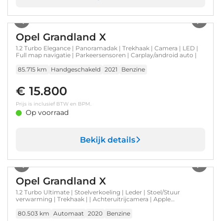
1
/
34
Opel Grandland X
1.2 Turbo Elegance | Panoramadak | Trekhaak | Camera | LED |
Full map navigatie | Parkeersensoren | Carplay/android auto |
85.715 km
Handgeschakeld
2021
Benzine
€ 15.800
Prijs is inclusief BTW en BPM.
Op voorraad
Bekijk details
1
/
8
Opel Grandland X
1.2 Turbo Ultimate | Stoelverkoeling | Leder | Stoel/Stuur
verwarming | Trekhaak | | Achteruitrijcamera | Apple
Carplay/Android Auto|telefoonintegratie premium | Keyless
entry
80.503 km
Automaat
2020
Benzine