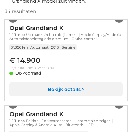
Grandland X model zult vinden.
34
resultaten
1
/
36
Opel Grandland X
1.2 Turbo Ultimate | Achteruitrijcamera | Apple Carplay/Android
Auto|telefoonintegratie premium | Cruise control
81.356 km
Automaat
2018
Benzine
€ 14.900
Prijs is inclusief BTW en BPM.
Op voorraad
Bekijk details
1
/
31
Opel Grandland X
1.2 Turbo Edition | Parkeersensoren | Lichtmetalen velgen |
Apple Carplay & Android Auto | Bluetooth | LED |