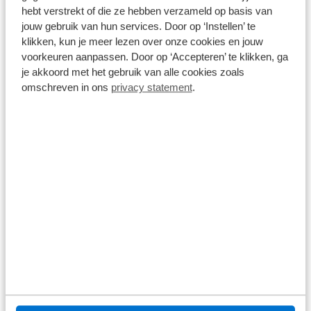
hebt verstrekt of die ze hebben verzameld op basis van
Opel Grandland X
jouw gebruik van hun services. Door op ‘Instellen’ te
1.6 225PK Turbo Hybrid Elegance | AFNB. TREKHAAK|
klikken, kun je meer lezen over onze cookies en jouw
NAVIGATIE| AGR STOEL| CLIMATE CONTROL| CAMERA|
voorkeuren aanpassen. Door op ‘Accepteren’ te klikken, ga
PARKEERSENSOREN V+A|
66.676 km
Automaat
2021
Hybride benzine
je akkoord met het gebruik van alle cookies zoals
omschreven in ons
privacy statement
.
€ 19.400
Prijs is inclusief BTW en BPM.
Op voorraad
Bekijk details
1
/
33
Opel Grandland X
1.6 TURBO 225PK HYBRID INNOVATION AUTOMAAT |
Achteruitrijcamera | Apple Carplay/Android
Auto|telefoonintegratie premium | Bluetooth
telefoonvoorbereiding
66.329 km
Automaat
2021
Hybride benzine
€ 19.900