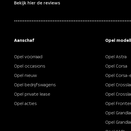
Bekijk hier de reviews
4.5
van
5
sterren
Aanschaf
Opel model
Opel voorraad
Opel Astra
Opel occasions
Opel Corsa
Opel nieuw
Opel Corsa-
Opel bedrijfswagens
Opel Crossl
Opel private lease
Opel Crossla
Opel acties
Opel Fronte
Opel Grandl
Opel Grandla