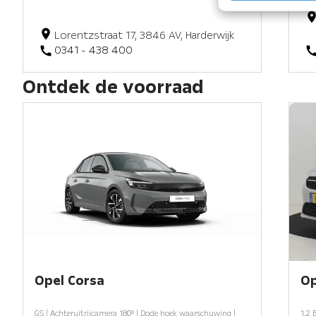
Lorentzstraat 17, 3846 AV, Harderwijk
0341 - 438 400
Ontdek de voorraad
Opel Corsa
Op
GS | Achteruitrijcamera 180° | Dode hoek waarschuwing |
1.2 