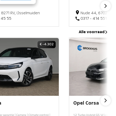
2, 8271 RV, IJsselmuiden
Nude 44, 6702 DM,
1 45 55
0317 - 414 551
Alle voorraad
€ -4.302
a
Opel Corsa
ar garantie | Camera | Climate control |
1.2 Turbo Hybrid GS 145pk | Achte