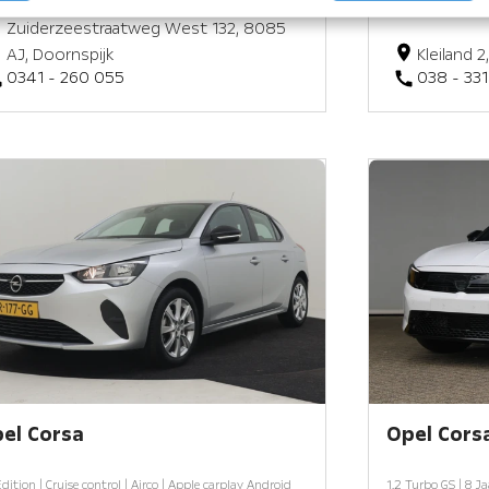
Zuiderzeestraatweg West 132, 8085
AJ, Doornspijk
Kleiland 
0341 - 260 055
038 - 33
el Corsa
Opel Cors
Edition | Cruise control | Airco | Apple carplay Android
1.2 Turbo GS | 8 Ja