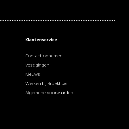
sche ramen achter • Elektrische ramen voor
biliteits Programma • Extra getint glas •
 Hoofd airbag(s) voor • Keyless entry/start
hting • LED koplampen • Parkeersensor
nsor voor • Passagiersairbag • Regensensor
met correctie • Stuurbekrachtiging
jk • Verkeersbord detectie •
enning • Zij airbag(s) voor
Klantenservice
Contact opnemen
Vestigingen
Nieuws
Werken bij Broekhuis
Algemene voorwaarden