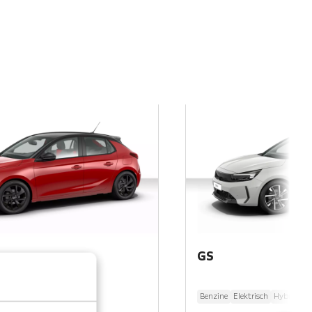
GS
ch
Hybride benzine
Benzine
Elektrisch
Hybride b