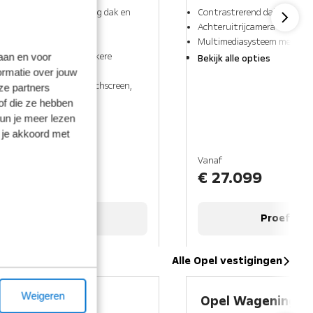
Red lak*, met tweekleurig dak en
Contrastrerend dak
g
Achteruitrijcamera
etalen velgen, zwart
Multimediasysteem met draa
t rode accenten en donkere
laan en voor
Bekijk alle opties
ormatie over jouw
systeem met kleurentouchscreen,
ze partners
onprojectie en Opel
of die ze hebben
sensoren achter
kun je meer lezen
es
 je akkoord met
Vanaf
€ 27.099
Proefrit maken
Proefrit 
Alle Opel vestigingen
Weigeren
elmuiden
Opel Wageningen