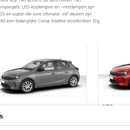
nspiegels. LED-koplampen én -mistlampen zijn
 GS en super-de-luxe Ultimate. Vijf deuren zijn
83 een belangrijke Corsa-traditie doorbroken. Erg
YES
ition
Benzine
Elektris
zine
Elektrisch
Hybride benzine