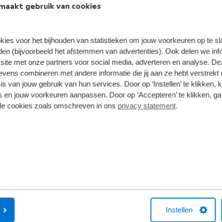
maakt gebruik van cookies
Speciale Rekord 
conditioning
donkere badgin
 koplampen
16" aero lichtm
keersbordherkenning en Active Lane Keep Assist
Sportstoelen me
kies voor het bijhouden van statistieken om jouw voorkeuren op te s
ijk alle opties
hemelbekleding
en (bijvoorbeeld het afstemmen van advertenties). Ook delen we inf
10" multimedia
site met onze partners voor social media, adverteren en analyse. De
draadloze telefo
ens combineren met andere informatie die jij aan ze hebt verstrekt 
ConnectParkeer
s van jouw gebruik van hun services. Door op ‘Instellen’ te klikken, 
Bekijk alle opti
 en jouw voorkeuren aanpassen. Door op ‘Accepteren’ te klikken, ga
lle cookies zoals omschreven in ons
privacy statement
.
af
Vanaf
 24.599
€ 25.599
Proefrit maken
Instellen
pel Doornspijk
Opel IJss