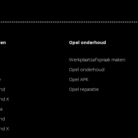
controle • Elektri
• Elektronisch Sta
Hill hold functie •
• LED dagrijverlic
achter • Parkeerse
• Rijstrooksensor 
snelheidsafhankeli
Vermoeidheids herk
len
Opel onderhoud
Werkplaatsafspraak maken
Opel onderhoud
e
Opel APK
and
Opel reparatie
nd X
ra
and
nd X