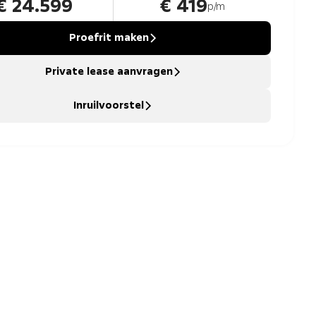
€ 24.599
€ 419
p/m
Proefrit maken
Private lease aanvragen
Inruilvoorstel