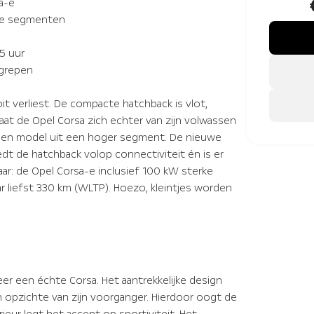
sa-e
ere segmenten
5 uur
egrepen
t verliest. De compacte hatchback is vlot,
laat de Opel Corsa zich echter van zijn volwassen
j een model uit een hoger segment. De nieuwe
edt de hatchback volop connectiviteit én is er
ar: de Opel Corsa-e inclusief 100 kW sterke
r liefst 330 km (WLTP). Hoezo, kleintjes worden
er een échte Corsa. Het aantrekkelijke design
n opzichte van zijn voorganger. Hierdoor oogt de
ieur legt het accent op sportiviteit. Het