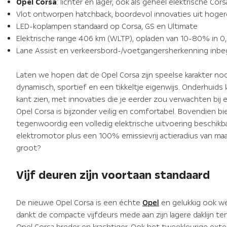
Opel Corsa
: lichter en lager, ook als geheel elektrische Cor
Vlot ontworpen hatchback, boordevol innovaties uit hog
LED-koplampen standaard op Corsa, GS en Ultimate
Elektrische range 406 km (WLTP), opladen van 10-80% in 0,
Lane Assist en verkeersbord-/voetgangersherkenning inb
Laten we hopen dat de Opel Corsa zijn speelse karakter nooi
dynamisch, sportief en een tikkeltje eigenwijs. Onderhuids 
kant zien, met innovaties die je eerder zou verwachten bi
Opel Corsa is bijzonder veilig en comfortabel. Bovendien bi
tegenwoordig een volledig elektrische uitvoering beschikba
elektromotor plus een 100% emissievrij actieradius van maa
groot?
Vijf deuren zijn voortaan standaard
De nieuwe Opel Corsa is een échte
Opel
en gelukkig ook we
dankt de compacte vijfdeurs mede aan zijn lagere daklijn te
Opel Corsa breder en krachtiger. Ook het tweekleurige exter