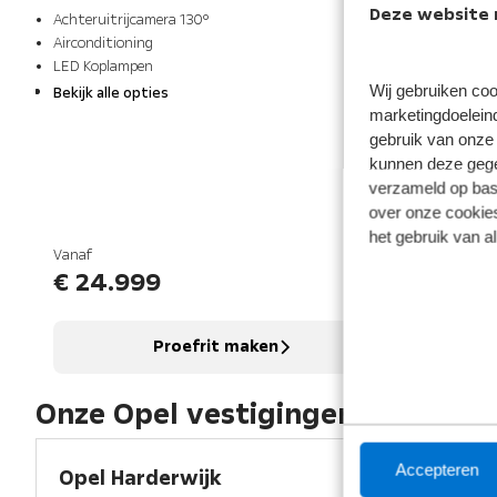
Deze website 
Achteruitrijcamera 130°
Air
Airconditioning
LED
LED Koplampen
Ver
Wij gebruiken coo
Bekijk alle opties
Bek
marketingdoeleind
gebruik van onze 
kunnen deze gegev
verzameld op basi
over onze cookies
het gebruik van a
Vanaf
Van
€ 24.999
€
Proefrit maken
Onze Opel vestigingen
Accepteren
Opel Harderwijk
O