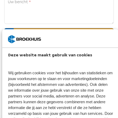
Uw bericht
*
Bestand toevoegen (optioneel)
Deze website maakt gebruik van cookies
Bestand
selecteren
Wij gebruiken cookies voor het bijhouden van statistieken om
jouw voorkeuren op te slaan en voor marketingdoeleinden
Broekhuis borgt je privacy
*
(bijvoorbeeld het afstemmen van advertenties). Ook delen
Ik ga er mee akkoord dat mijn gegevens enkel worden opgeslagen en
we informatie over jouw gebruik van onze site met onze
gebruikt voor de doeleinden van dit formulier. Mijn gegevens
partners voor social media, adverteren en analyse. Deze
worden niet aan derden ter beschikking gesteld. Meer weten?
Bekijk ons privacy statement
partners kunnen deze gegevens combineren met andere
informatie die jij aan ze hebt verstrekt of die ze hebben
verzameld op basis van jouw gebruik van hun services. Door