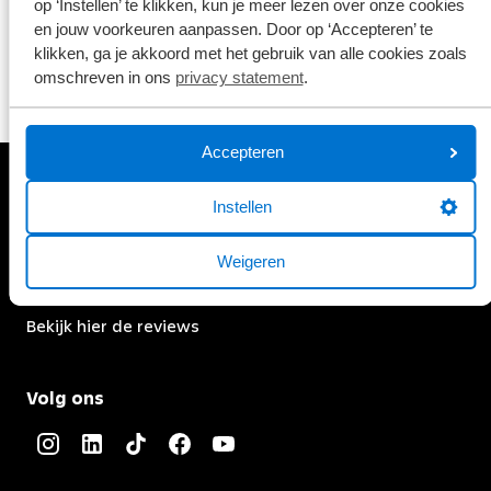
op ‘Instellen’ te klikken, kun je meer lezen over onze cookies
Verstuur bericht
en jouw voorkeuren aanpassen. Door op ‘Accepteren’ te
klikken, ga je akkoord met het gebruik van alle cookies zoals
omschreven in ons
privacy statement
.
Accepteren
Instellen
Gemiddelde klantwaardering
Weigeren
9.1
Bekijk hier de reviews
4.5
van
Volg ons
5
sterren