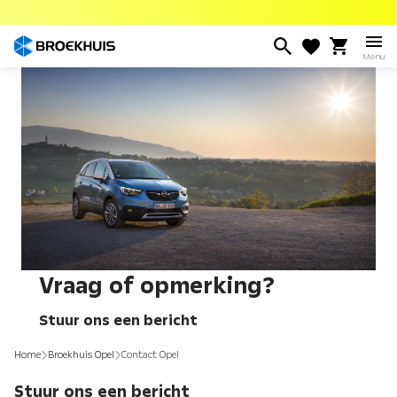
Overslaan
en
naar
Menu
de
inhoud
gaan
Vraag of opmerking?
Stuur ons een bericht
Home
Broekhuis Opel
Contact Opel
Stuur ons een bericht