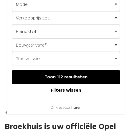
Toon 112 resultaten
Filters wissen
Of kies voor
huren
Home
Opel Bedrijfswagens
Broekhuis is uw officiële Opel