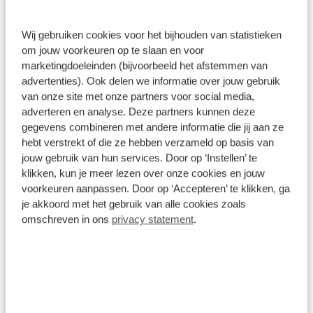
Opel Speciale Garantie
Wij gebruiken cookies voor het bijhouden van statistieken
om jouw voorkeuren op te slaan en voor
Bij Opel Bedrijfswagens profiteer je nu van een verlengde
marketingdoeleinden (bijvoorbeeld het afstemmen van
garantie tot maar liefst 8 jaar op alle Opel Bedrijfswagens
advertenties). Ook delen we informatie over jouw gebruik
modellen. Deze uitgebreide dekking omvat de standaard
van onze site met onze partners voor social media,
fabrieksgarantie van 2 jaar, aangevuld met een aanvullende
adverteren en analyse. Deze partners kunnen deze
dekking van maximaal 6 jaar.
gegevens combineren met andere informatie die jij aan ze
hebt verstrekt of die ze hebben verzameld op basis van
Deze extra garantie treedt in werking zodra je ervoor kiest
jouw gebruik van hun services. Door op ‘Instellen’ te
om je Opel Bedrijfswagens te laten onderhouden volgens
klikken, kun je meer lezen over onze cookies en jouw
voorkeuren aanpassen. Door op ‘Accepteren’ te klikken, ga
het voorgeschreven schema bij Broekhuis als officieel
je akkoord met het gebruik van alle cookies zoals
erkende Opel Bedrijfswagens reparateur. De garantie is
omschreven in ons
privacy statement
.
steeds geldig tot de volgende onderhoudsbeurt en tot 8
jaar of 160.000 km, afhankelijk van wat het eerst wordt
bereikt, conform de voorwaarden van het programma.
Meer weten? Vraag in de showroom naar meer informatie
of
klik hier voor de voorwaarden
.