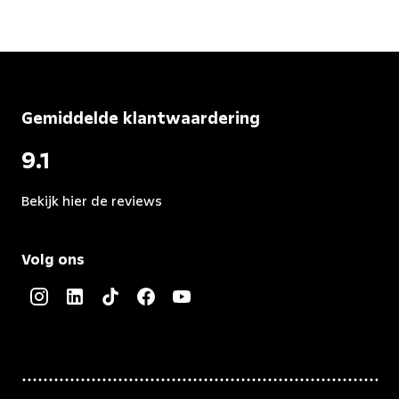
Gemiddelde klantwaardering
9.1
Bekijk hier de reviews
4.5
van
Volg ons
5
sterren