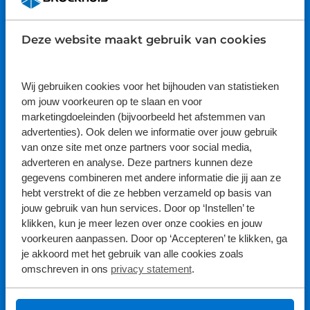
9.1
Deze website maakt gebruik van cookies
Bekijk hier de reviews
4.5
van
Wij gebruiken cookies voor het bijhouden van statistieken
Volg ons
5
om jouw voorkeuren op te slaan en voor
sterren
marketingdoeleinden (bijvoorbeeld het afstemmen van
advertenties). Ook delen we informatie over jouw gebruik
van onze site met onze partners voor social media,
adverteren en analyse. Deze partners kunnen deze
gegevens combineren met andere informatie die jij aan ze
hebt verstrekt of die ze hebben verzameld op basis van
jouw gebruik van hun services. Door op ‘Instellen’ te
klikken, kun je meer lezen over onze cookies en jouw
Aanschaf
voorkeuren aanpassen. Door op ‘Accepteren’ te klikken, ga
je akkoord met het gebruik van alle cookies zoals
Auto's
omschreven in ons
privacy statement
.
Bedrijfswagens
Onderhoud & Service
Campers