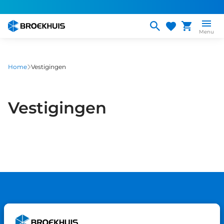
Overslaan
en
naar
Menu
de
inhoud
gaan
Home
Vestigingen
Vestigingen
Gemiddelde klantwaardering