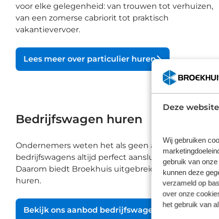
voor elke gelegenheid: van trouwen tot verhuizen,
van een zomerse cabriorit tot praktisch
vakantievervoer.
Lees meer over particulier huren
Deze website
Bedrijfswagen huren
Wij gebruiken coo
Ondernemers weten het als geen ander: geen klus is
marketingdoeleind
bedrijfswagens altijd perfect aansluiten op de spec
gebruik van onze 
Daarom biedt Broekhuis uitgebreide mogelijkheden
kunnen deze gegev
huren.
verzameld op basi
over onze cookies
het gebruik van a
Bekijk ons aanbod bedrijfswagens