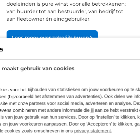
doeleinden is pure winst voor alle betrokkenen:
van huurder tot aan bestuurder, van bedrijf tot
aan fleetowner én eindgebruiker.
Lees meer over zakelijk huren
 maakt gebruik van cookies
kies voor het bijhouden van statistieken om jouw voorkeuren op te s
 hetzelfde. In de ideale wereld zouden
en (bijvoorbeeld het afstemmen van advertenties). Ook delen we inf
ifieke behoeften van elke opdracht.
site met onze partners voor social media, adverteren en analyse. De
 om zakelijk een bedrijfswagen te
ens combineren met andere informatie die jij aan ze hebt verstrekt 
s van jouw gebruik van hun services. Door op ‘Instellen’ te klikken, 
 en jouw voorkeuren aanpassen. Door op ‘Accepteren’ te klikken, ga
lle cookies zoals omschreven in ons
privacy statement
.