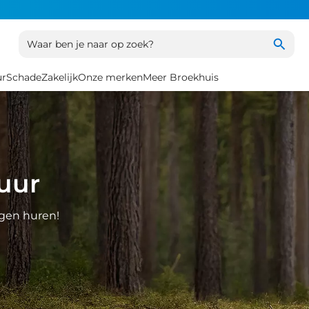
Waar ben je naar op zoek?
ur
Schade
Zakelijk
Onze merken
Meer Broekhuis
uur
agen huren!