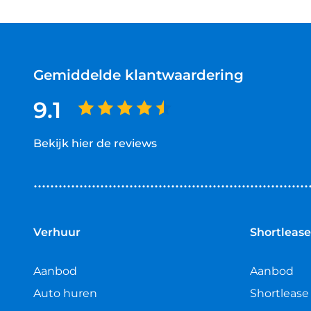
Gemiddelde klantwaardering
9.1
Bekijk hier de reviews
4.5
van
5
sterren
Verhuur
Shortlease
Aanbod
Aanbod
Auto huren
Shortlease 