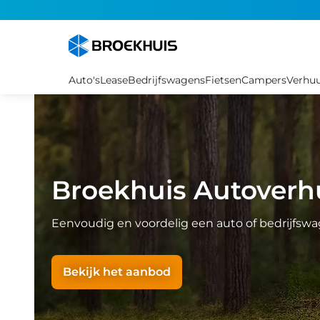
Overslaan
en
naar
de
inhoud
Auto's
Lease
Bedrijfswagens
Fietsen
Campers
Verhu
gaan
Broekhuis Autoverh
Eenvoudig en voordelig een auto of bedrijfsw
Bekijk het aanbod