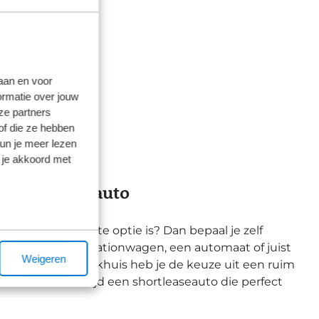
laan en voor
ormatie over jouw
ze partners
of die ze hebben
kun je meer lezen
 je akkoord met
e shortleaseauto
 je bedrijf de beste optie is? Dan bepaal je zelf
e, een sedan of stationwagen, een automaat of juist
Weigeren
les zelf. Bij Broekhuis heb je de keuze uit een ruim
dt daardoor altijd een shortleaseauto die perfect