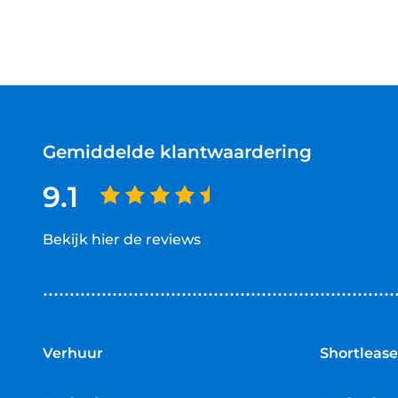
Gemiddelde klantwaardering
9.1
Bekijk hier de reviews
4.5
van
5
sterren
Verhuur
Shortlease