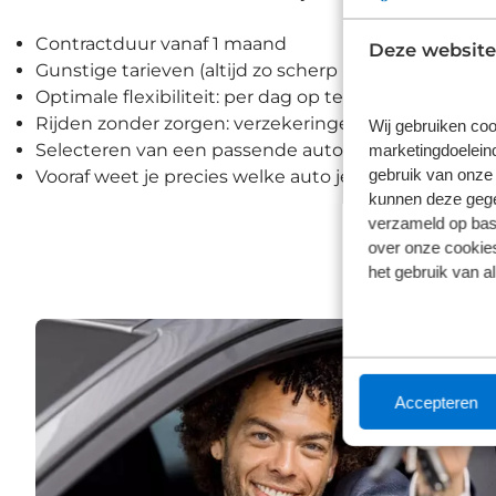
Contractduur vanaf 1 maand
Deze website
Gunstige tarieven (altijd zo scherp mogelijk)
Optimale flexibiliteit: per dag op te zeggen
Rijden zonder zorgen: verzekeringen en pechhulp 
Wij gebruiken coo
Selecteren van een passende auto doe je helemaal z
marketingdoeleind
gebruik van onze 
Vooraf weet je precies welke auto je krijgt, inclusie
kunnen deze gegev
verzameld op basi
over onze cookies
het gebruik van a
Accepteren