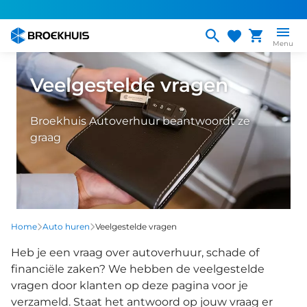
Overslaan
en
naar
Menu
de
inhoud
Veelgestelde vragen
gaan
Broekhuis Autoverhuur beantwoordt ze
graag
Home
Auto huren
Veelgestelde vragen
Heb je een vraag over autoverhuur, schade of
financiële zaken? We hebben de veelgestelde
vragen door klanten op deze pagina voor je
verzameld. Staat het antwoord op jouw vraag er