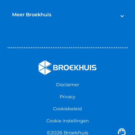
Shortlease zakelijk
Autoverhuur Alkmaar
Autoverhuur Heemskerk
Meer Broekhuis
Autoverhuur Enschede
Veelgestelde verhuur vragen
Autoverhuur Utrecht
Contact opnemen
Nieuws & Blogs
Werken bij Broekhuis
Disclaimer
Privacy
Cookiebeleid
Cookie instellingen
©2026 Broekhuis