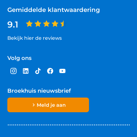
Gemiddelde klantwaardering
9.1
Bekijk hier de reviews
4.5
van
Volg ons
5
sterren
Broekhuis nieuwsbrief
Meld je aan