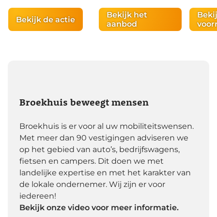
Bekijk het
Beki
Bekijk de actie
aanbod
voor
01:02
Broekhuis beweegt mensen
Broekhuis is er voor al uw mobiliteitswensen.
Met meer dan 90 vestigingen adviseren we
op het gebied van auto’s, bedrijfswagens,
fietsen en campers. Dit doen we met
landelijke expertise en met het karakter van
de lokale ondernemer. Wij zijn er voor
iedereen!
Bekijk onze video voor meer informatie.