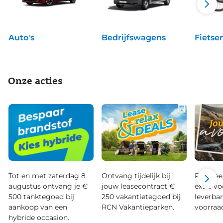
Auto's
Bedrijfswagens
Fietse
Onze acties
Tot en met zaterdag 8
Ontvang tijdelijk bij
Profitee
augustus ontvang je €
jouw leasecontract €
extra vo
500 tanktegoed bij
250 vakantietegoed bij
leverba
aankoop van een
RCN Vakantieparken.
voorraa
hybride occasion.