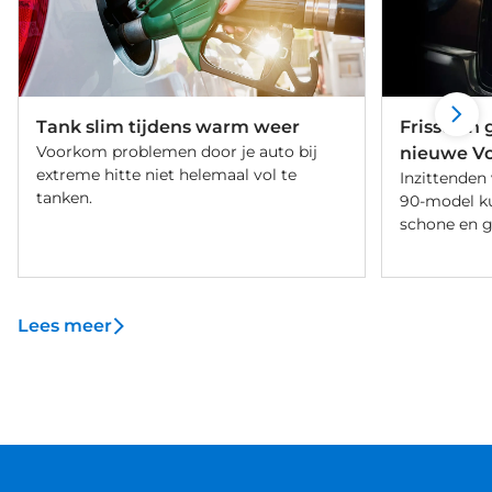
Tank slim tijdens warm weer
Frisse en 
Voorkom problemen door je auto bij
nieuwe Vo
extreme hitte niet helemaal vol te
Inzittenden
tanken.
90-model ku
schone en g
dankzij de 
Cleaner-tec
reinigt op e
de Volvo.
Lees meer