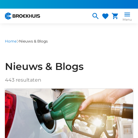
Overslaan
en
naar
Menu
de
inhoud
gaan
Home
Nieuws & Blogs
Nieuws & Blogs
443
resultaten