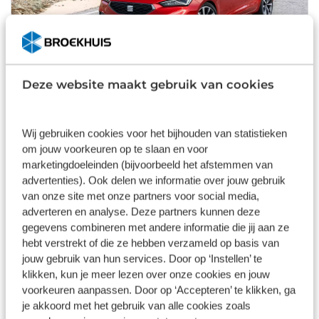
SEAT Leon uitgeroepen tot ‘Best Buy Car of
Deze website maakt gebruik van cookies
Europe 2021’
Tijdens de 20e editie van de AUTOBEST Gala Awards
werd de SEAT Leon uitgeroepen tot ‘Best Buy Car of
Wij gebruiken cookies voor het bijhouden van statistieken
Europe 2021’.
om jouw voorkeuren op te slaan en voor
marketingdoeleinden (bijvoorbeeld het afstemmen van
advertenties). Ook delen we informatie over jouw gebruik
van onze site met onze partners voor social media,
adverteren en analyse. Deze partners kunnen deze
gegevens combineren met andere informatie die jij aan ze
hebt verstrekt of die ze hebben verzameld op basis van
jouw gebruik van hun services. Door op ‘Instellen’ te
klikken, kun je meer lezen over onze cookies en jouw
voorkeuren aanpassen. Door op ‘Accepteren’ te klikken, ga
je akkoord met het gebruik van alle cookies zoals
Broekhuis zet eerste stap in fietsenbranche