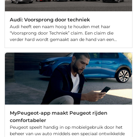
Audi: Voorsprong door techniek
Audi heeft een naam hoog te houden met haar
“Voorsprong door Techniek” claim. Een claim die
verder hard wordt gemaakt aan de hand van een
nieuwe strategie. Met “Vorsprung 2030” is Audi
voornemens grote stappen te maken in de snel
veranderende behoeften en technologie. Neem een
kijkje in de toekomstplannen van Audi.
MyPeugeot-app maakt Peugeot rijden
comfortabeler
Peugeot speelt handig in op mobielgebruik door het
beheer van uw auto middels een speciaal ontwikkelde