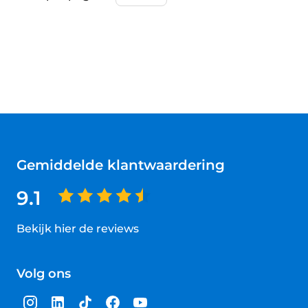
Gemiddelde klantwaardering
9.1
Bekijk hier de reviews
4.5
van
Volg ons
5
sterren