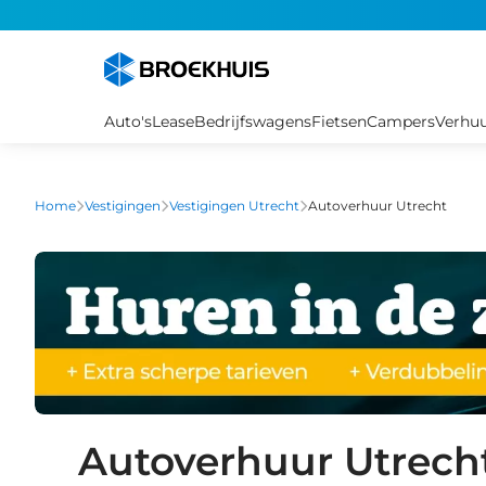
Overslaan
en
naar
de
inhoud
Auto's
Lease
Bedrijfswagens
Fietsen
Campers
Verhu
gaan
Home
Vestigingen
Vestigingen Utrecht
Autoverhuur Utrecht
Autoverhuur Utrech