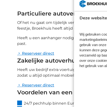
Particuliere autoverhuur
Deze website
Of het nu gaat om tijdelijk vervangend vervoe
feestje, Broekhuis heeft altijd een geschikte a
Wij gebruiken coo
Heeft u een aanhanger nodig voor een verhuizi
marketingdoeleind
past.
gebruik van onze 
kunnen deze gegev
Reserveer direct
verzameld op basi
Zakelijke autoverhuur
over onze cookies
het gebruik van a
Heeft uw bedrijf extra voertuigen nodig tijdens
zodat u altijd optimaal mobiel blijft. Maak geb
Reserveer direct
Voordelen van een auto huren 
24/7 pechhulp binnen Europa