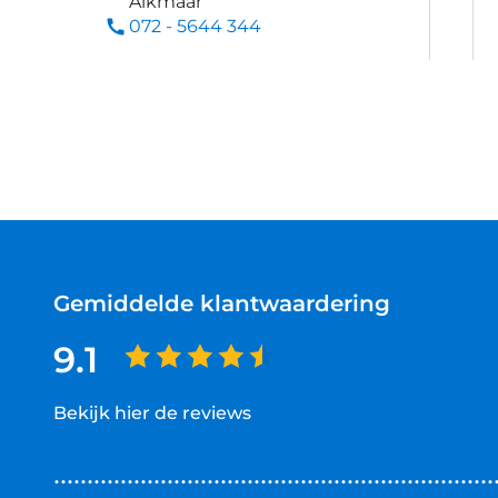
Alkmaar
072 - 5644 344
Gemiddelde klantwaardering
9.1
Bekijk hier de reviews
4.5
van