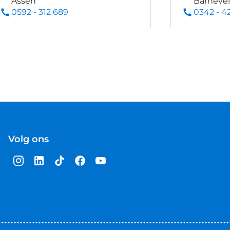
Assen
Barneve
0592 - 312 689
0342 - 4
Volg ons