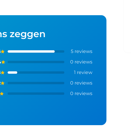
ns zeggen
5
reviews
5
0
reviews
4
1
review
3
0
reviews
2
0
reviews