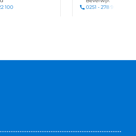
ld
Beverwijk
22 100
0251 - 278 900