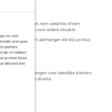
teren van goederen, een vakantie of een
llende voertuigen voor iedere situatie.
laan en voor
rt u eenvoudig een aanhanger die bij uw klus
ormatie over jouw
ze partners
of die ze hebben
kun je meer lezen
 je akkoord met
dt flexibele oplossingen voor zakelijke klanten,
ereren, ongeacht de drukte.