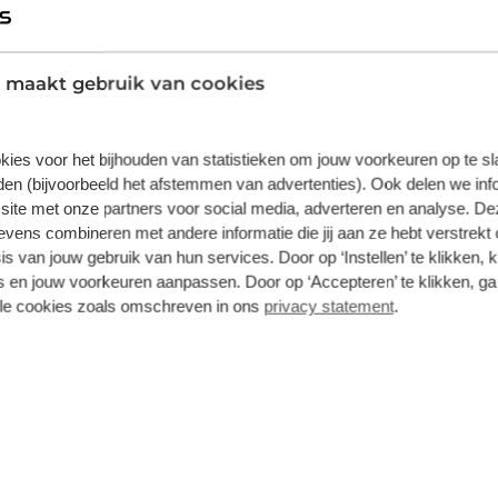
 maakt gebruik van cookies
r tijdens het onderhoud van uw eigen auto, het transpor
uto of bus beschikbaar. We bieden volop keuze in verschi
kies voor het bijhouden van statistieken om jouw voorkeuren op te s
ng of om grote spullen te vervoeren? Bij Broekhuis huu
en (bijvoorbeeld het afstemmen van advertenties). Ook delen we inf
site met onze partners voor social media, adverteren en analyse. De
ens combineren met andere informatie die jij aan ze hebt verstrekt 
s van jouw gebruik van hun services. Door op ‘Instellen’ te klikken, 
 en jouw voorkeuren aanpassen. Door op ‘Accepteren’ te klikken, ga
lle cookies zoals omschreven in ons
privacy statement
.
 piekperiodes of voor tijdelijke projecten? Broekhuis bie
ruik van ons uitgebreide wagenpark en blijf efficiënt op
bij Broekhuis Utrecht