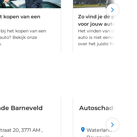
et kopen van een
Zo vind je de perfecte
voor jouw auto
 bij het kopen van een
Het vinden van de perfecte 
uto? Bekijk onze
auto is niet eenvoudig. Ont
.
over het juiste formaat van
de Barneveld
Autoschade Bever
raat 20, 3771 AM ,
Waterland 6, 1948 RK