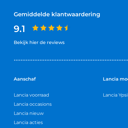
Gemiddelde klantwaardering
9.1
Bekijk hier de reviews
4.5
van
5
sterren
Aanschaf
Lancia mo
Lancia voorraad
Lancia Ypsi
Lancia occasions
Lancia nieuw
Lancia acties