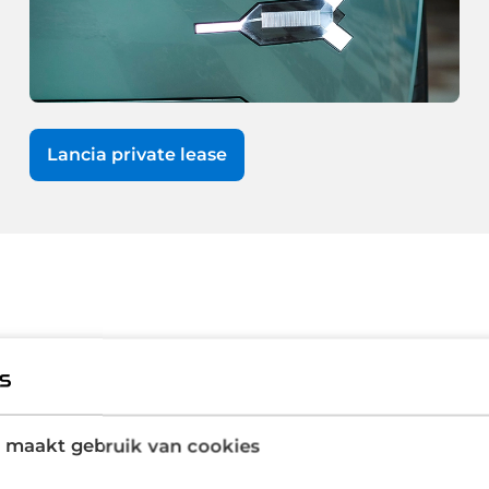
Lancia private lease
906 door Vincenzo Lancia, auto's die uitblinken in verfij
 Italiaanse finesse. Met een rijke historie en een sterke 
 maakt gebruik van cookies