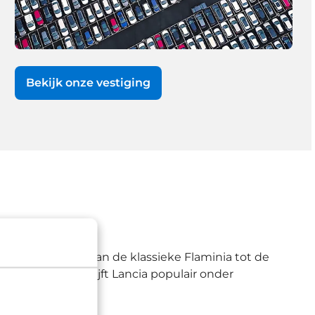
Bekijk onze vestiging
ning en karakter. Van de klassieke Flaminia tot de
focus op design blijft Lancia populair onder