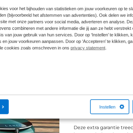
kies voor het bijhouden van statistieken om jouw voorkeuren op te s
erstegen
en (bijvoorbeeld het afstemmen van advertenties). Ook delen we inf
site met onze partners voor social media, adverteren en analyse. De
ens combineren met andere informatie die jij aan ze hebt verstrekt 
stadsauto is het eerste model in de nieuwe generatie La
s van jouw gebruik van hun services. Door op ‘Instellen’ te klikken, 
aar als hybride én volledig elektrische versie, met een
 en jouw voorkeuren aanpassen. Door op ‘Accepteren’ te klikken, ga
t alles wat u verwacht van een Italiaanse auto: flair, fi
lle cookies zoals omschreven in ons
privacy statement
.
Lancia Special W
Bij Lancia profiteer je nu
alle Lancia modellen. D
fabrieksgarantie van 2 j
Instellen
maximaal 6 jaar.
Deze extra garantie treed