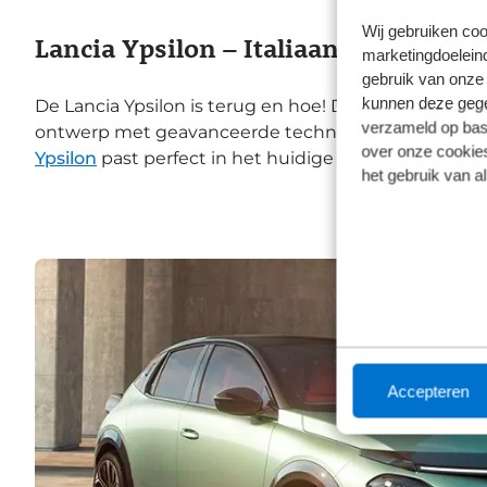
Wij gebruiken coo
Lancia Ypsilon – Italiaans design ov
marketingdoeleind
gebruik van onze 
kunnen deze gegev
De Lancia Ypsilon is terug en hoe! Deze stijlvolle 
verzameld op basi
ontwerp met geavanceerde technologie. Hij is leverb
over onze cookies
Ypsilon
past perfect in het huidige tijdsbeeld en bied
het gebruik van a
Accepteren