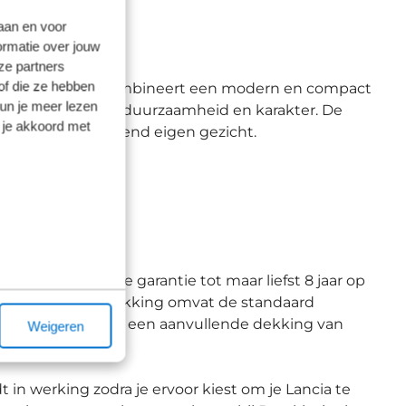
laan en voor
ormatie over jouw
ze partners
of die ze hebben
ncia’s. De Ypsilon combineert een modern en compact
kun je meer lezen
 focus op comfort, duurzaamheid en karakter. De
 je akkoord met
nesse en een opvallend eigen gezicht.
arranty
 van een verlengde garantie tot maar liefst 8 jaar op
eze uitgebreide dekking omvat de standaard
aar, aangevuld met een aanvullende dekking van
Weigeren
t in werking zodra je ervoor kiest om je Lancia te