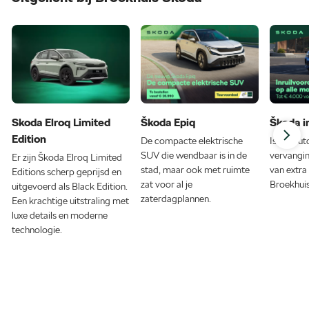
Skoda Elroq Limited
Škoda Epiq
Škoda i
Edition
De compacte elektrische
Is uw aut
SUV die wendbaar is in de
vervangin
Er zijn Škoda Elroq Limited
stad, maar ook met ruimte
van extra 
Editions scherp geprijsd en
zat voor al je
Broekhui
uitgevoerd als Black Edition.
zaterdagplannen.
Een krachtige uitstraling met
luxe details en moderne
technologie.