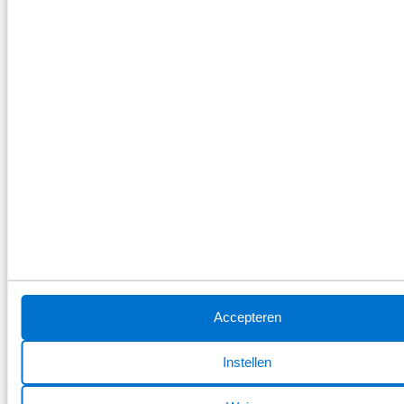
Nieuws van Broekhuis Škoda
Blijf altijd op de hoogte van het laatste nieuws van Škoda.
Naar nieuwsberichten
Accepteren
Instellen