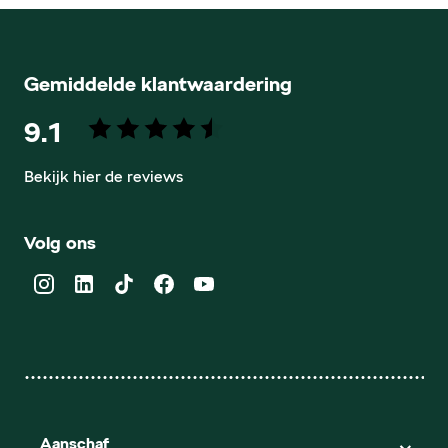
Gemiddelde klantwaardering
9.1
Bekijk hier de reviews
4.5
van
Volg ons
5
sterren
Aanschaf