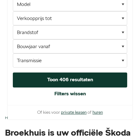
Toon 406 resultaten
Filters wissen
Of kies voor
private leasen
of
huren
Home
Škoda
Broekhuis is uw officiële Škoda