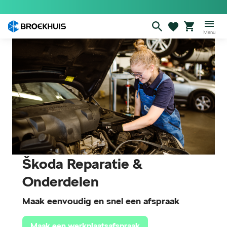
Overslaan
en
naar
Menu
de
inhoud
gaan
Škoda Reparatie &
Onderdelen
Maak eenvoudig en snel een afspraak
Maak een werkplaatsafspraak