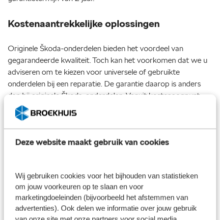
Kostenaantrekkelijke oplossingen
Originele Škoda-onderdelen bieden het voordeel van
gegarandeerde kwaliteit. Toch kan het voorkomen dat we u
adviseren om te kiezen voor universele of gebruikte
onderdelen bij een reparatie. De garantie daarop is anders
dan bij originele Škoda-onderdelen. Vanuit kostenoogpunt
kunnen universele of gebruikte onderdelen soms echter
gunstiger zijn, bijvoorbeeld voor Škoda's die al wat ouder zijn.
Hierin denken we graag met u mee. De beste oplossing
Deze website maakt gebruik van cookies
bieden voor u als klant: dat is wat telt voor ons. Ook als het
gaat om het bedrag van een reparatie.
Wij gebruiken cookies voor het bijhouden van statistieken
om jouw voorkeuren op te slaan en voor
marketingdoeleinden (bijvoorbeeld het afstemmen van
advertenties). Ook delen we informatie over jouw gebruik
van onze site met onze partners voor social media,