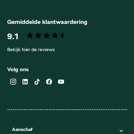
Gemiddelde klantwaardering
9.1
Bekijk hier de reviews
4.5
van
Volg ons
5
sterren
Aanschaf