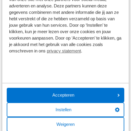
adverteren en analyse. Deze partners kunnen deze
gegevens combineren met andere informatie die jij aan ze
hebt verstrekt of die ze hebben verzameld op basis van
jouw gebruik van hun services. Door op ‘Instellen’ te
klikken, kun je meer lezen over onze cookies en jouw
voorkeuren aanpassen. Door op ‘Accepteren’ te klikken, ga
je akkoord met het gebruik van alle cookies zoals
omschreven in ons
privacy statement
.
Service waar u op kunt rekenen
Een onverwachte reparatie is nooit leuk. Daarom helpen we
u altijd snel en bieden we u de best denkbare service. Is er
Accepteren
iets met uw Škoda aan de hand, dan maken we snel een
diagnose van de precieze oorzaak. Daarna kunnen onze
Instellen
monteurs vaak al op korte termijn aan de slag voor u. Dat
komt doordat we veel Škoda-onderdelen op voorraad
Weigeren
hebben, waardoor u bij ons geen last heeft van lange