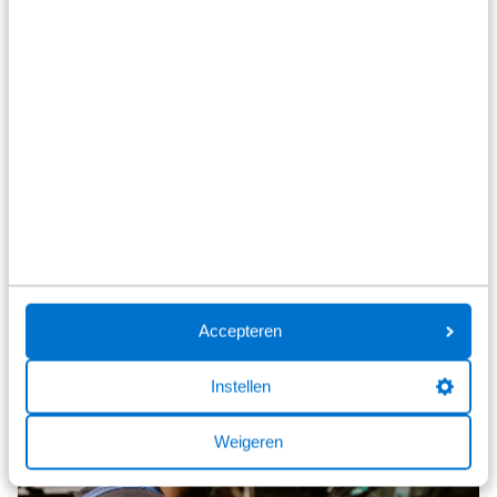
om je Alfa Romeo te laten onderhouden volgens het
voorgeschreven schema bij Broekhuis als officieel erkende
Alfa Romeo reparateur. De garantie is steeds geldig tot de
volgende onderhoudsbeurt en tot 8 jaar of 160.000 km,
afhankelijk van wat het eerst wordt bereikt, conform de
voorwaarden van het programma.
Meer weten? Vraag in de showroom naar meer informatie of
klik hier voor de voorwaarden
.
Bekijk het aanbod
Accepteren
Instellen
Weigeren