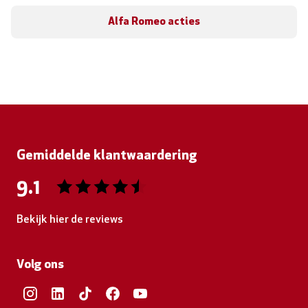
Alfa Romeo acties
Gemiddelde klantwaardering
9.1
Bekijk hier de reviews
4.5
van
Volg ons
5
sterren