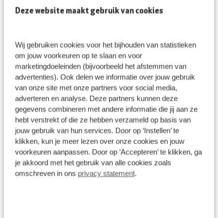
Deze website maakt gebruik van cookies
Wij gebruiken cookies voor het bijhouden van statistieken
om jouw voorkeuren op te slaan en voor
marketingdoeleinden (bijvoorbeeld het afstemmen van
advertenties). Ook delen we informatie over jouw gebruik
van onze site met onze partners voor social media,
adverteren en analyse. Deze partners kunnen deze
gegevens combineren met andere informatie die jij aan ze
Alfa Romeo Special Sprint Warranty
hebt verstrekt of die ze hebben verzameld op basis van
jouw gebruik van hun services. Door op ‘Instellen’ te
klikken, kun je meer lezen over onze cookies en jouw
Bij Alfa Romeo profiteer je nu van een verlengde garantie tot
voorkeuren aanpassen. Door op ‘Accepteren’ te klikken, ga
maar liefst 8 jaar op alle Alfa Romeo modellen. Deze
je akkoord met het gebruik van alle cookies zoals
uitgebreide dekking omvat de standaard fabrieksgarantie
omschreven in ons
privacy statement
.
van 2 jaar, aangevuld met een aanvullende dekking van
maximaal 6 jaar.
Deze extra garantie treedt in werking zodra je ervoor kiest