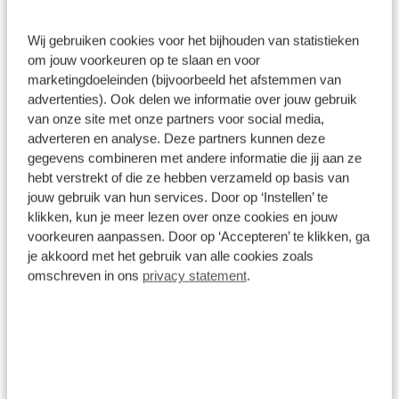
Prijs is inclusief BTW, BPM, leges, verwijderingsbijdrage en
rijklaarmaakkosten.
Wij gebruiken cookies voor het bijhouden van statistieken
Op voorraad
om jouw voorkeuren op te slaan en voor
marketingdoeleinden (bijvoorbeeld het afstemmen van
advertenties). Ook delen we informatie over jouw gebruik
Bekijk details
van onze site met onze partners voor social media,
1
/
7
adverteren en analyse. Deze partners kunnen deze
gegevens combineren met andere informatie die jij aan ze
Alfa Romeo Junior
€ -2.500
hebt verstrekt of die ze hebben verzameld op basis van
Elettrica Sport Speciale | Automaat
jouw gebruik van hun services. Door op ‘Instellen’ te
klikken, kun je meer lezen over onze cookies en jouw
10 km
Automaat
2026
Elektrisch
voorkeuren aanpassen. Door op ‘Accepteren’ te klikken, ga
€ 42.085
je akkoord met het gebruik van alle cookies zoals
€ 44.585
omschreven in ons
privacy statement
.
Prijs is inclusief BTW, BPM, leges, verwijderingsbijdrage en
rijklaarmaakkosten.
Op voorraad
Bekijk details
1
/
7