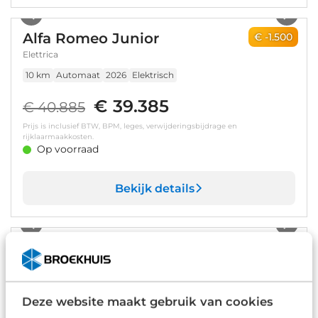
1
/
7
Alfa Romeo Junior
€ -1.500
Elettrica
10 km
Automaat
2026
Elektrisch
€ 39.385
€ 40.885
Prijs is inclusief BTW, BPM, leges, verwijderingsbijdrage en
rijklaarmaakkosten.
Op voorraad
Bekijk details
1
/
30
Alfa Romeo Junior
€ -1.500
Elettrica Speciale | Automaat
10 km
Automaat
2026
Elektrisch
Deze website maakt gebruik van cookies
€ 39.335
€ 40.835