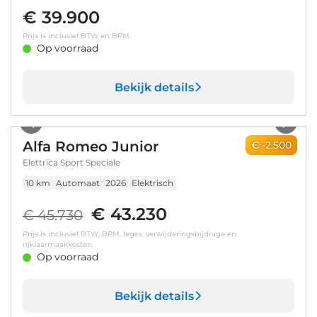
€ 39.900
Prijs is inclusief BTW en BPM.
Op voorraad
Bekijk details
1
/
7
Alfa Romeo Junior
€ -2.500
Elettrica Sport Speciale
10 km
Automaat
2026
Elektrisch
€ 43.230
€ 45.730
Prijs is inclusief BTW, BPM, leges, verwijderingsbijdrage en
rijklaarmaakkosten.
Op voorraad
Bekijk details