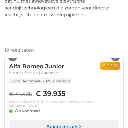
dat nu met innovatieve elektrische
aandrijftechnologieën die zorgen voor directe
kracht, stilte en emissievrij rijplezier.
19
resultaten
1
/
7
Alfa Romeo Junior
€ -1.500
Elettrica Speciale | Automaat
10 km
Automaat
2026
Elektrisch
€ 39.935
€ 41.435
Prijs is inclusief BTW, BPM, leges, verwijderingsbijdrage en
rijklaarmaakkosten.
Op voorraad
Bekijk details