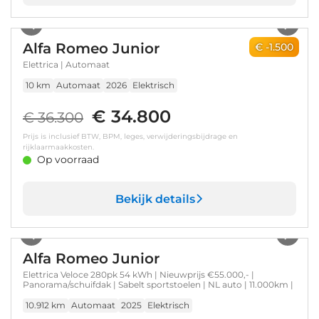
1
/
7
Alfa Romeo Junior
€ -1.500
Elettrica | Automaat
10 km
Automaat
2026
Elektrisch
€ 34.800
€ 36.300
Prijs is inclusief BTW, BPM, leges, verwijderingsbijdrage en
rijklaarmaakkosten.
Op voorraad
Bekijk details
1
/
33
Alfa Romeo Junior
Elettrica Veloce 280pk 54 kWh | Nieuwprijs €55.000,- |
Panorama/schuifdak | Sabelt sportstoelen | NL auto | 11.000km |
10.912 km
Automaat
2025
Elektrisch