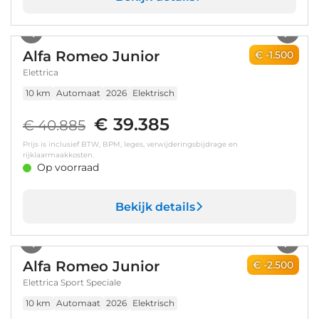
1
/
7
Alfa Romeo Junior
€ -1.500
Elettrica
10 km
Automaat
2026
Elektrisch
€ 39.385
€ 40.885
Prijs is inclusief BTW, BPM, leges, verwijderingsbijdrage en
rijklaarmaakkosten.
Op voorraad
Bekijk details
1
/
7
Alfa Romeo Junior
€ -2.500
Elettrica Sport Speciale
10 km
Automaat
2026
Elektrisch