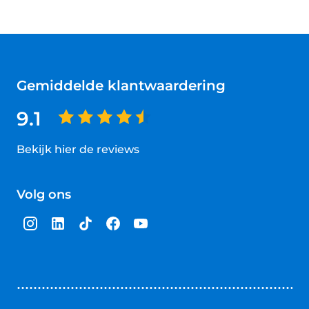
Gemiddelde klantwaardering
9.1
Bekijk hier de reviews
4.5
van
Volg ons
5
sterren