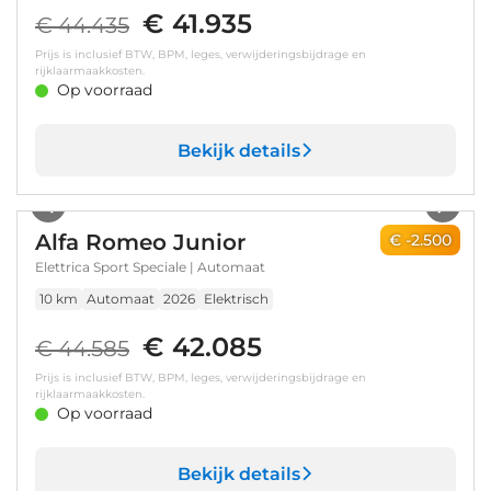
€ 41.935
€ 44.435
Prijs is inclusief BTW, BPM, leges, verwijderingsbijdrage en
rijklaarmaakkosten.
Op voorraad
Bekijk details
1
/
7
Alfa Romeo Junior
€ -2.500
Elettrica Sport Speciale | Automaat
10 km
Automaat
2026
Elektrisch
€ 42.085
€ 44.585
Prijs is inclusief BTW, BPM, leges, verwijderingsbijdrage en
rijklaarmaakkosten.
Op voorraad
Bekijk details