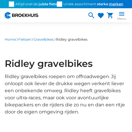
Overslaan
Altijd snel de
juiste fiets
Uniek assortiment
sterke
merken
P
en
naar
Menu
de
inhoud
gaan
Home
Fietsen
Gravelbikes
Ridley gravelbikes
Ridley gravelbikes
Ridley gravelbikes roepen om offroadwegen. Jij
onloopt ook liever de drukke wegen verkent liever
een onbekende omweg. Ridley heeft gravelbikes
voor ultra-races, maar ook voor avontuurlijke
bikepackers en de rijders die zo nu en dan een ritje
door de eigen omgeving rijden.