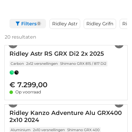
Filters
Ridley Astr
Ridley Grifn
Rid
0
20
resultaten
1
/
24
Ridley Astr RS GRX Di2 2x 2025
Carbon
2x12 versnellingen
Shimano GRX 815 / 817 Di2
€ 7.299,00
Op voorraad
1
/
32
Ridley Kanzo Adventure Alu GRX400
2x10 2024
Aluminium
2x10 versnellingen
Shimano GRX 400