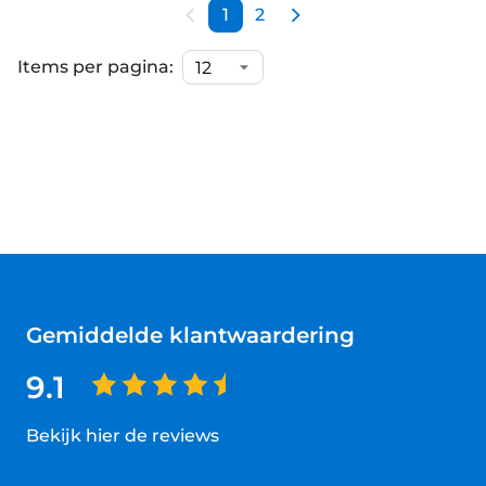
1
2
Items per pagina:
Gemiddelde klantwaardering
9.1
Bekijk hier de reviews
4.5