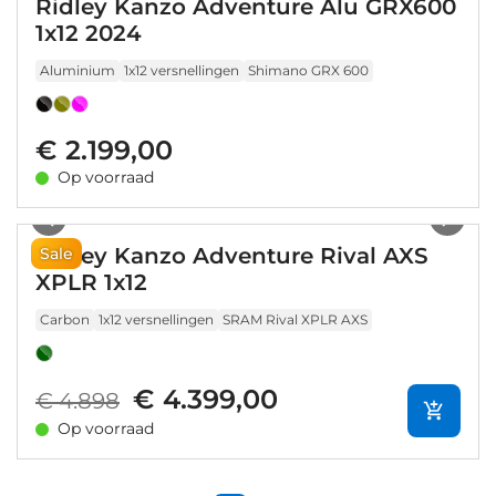
Ridley Kanzo Adventure Alu GRX600
1x12 2024
Aluminium
1x12 versnellingen
Shimano GRX 600
€ 2.199,00
Op voorraad
1
/
12
Ridley Kanzo Adventure Rival AXS
Sale
XPLR 1x12
Carbon
1x12 versnellingen
SRAM Rival XPLR AXS
€ 4.399,00
€ 4.898
Op voorraad