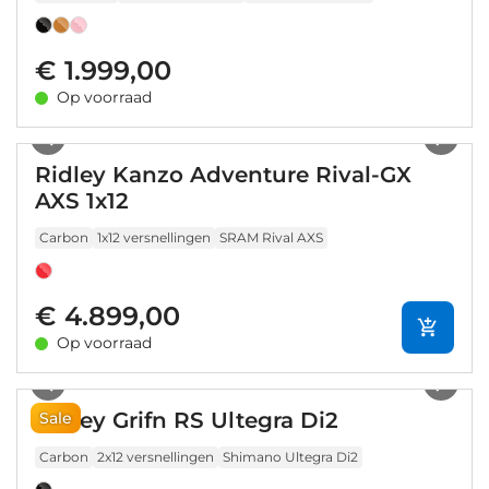
€ 1.999,00
Op voorraad
1
/
5
Ridley Kanzo Adventure Rival-GX
AXS 1x12
Carbon
1x12 versnellingen
SRAM Rival AXS
€ 4.899,00
Op voorraad
1
/
8
Ridley Grifn RS Ultegra Di2
Sale
Carbon
2x12 versnellingen
Shimano Ultegra Di2