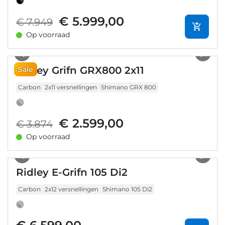
€ 5.999,00
€ 7.949
Op voorraad
1
/
5
Ridley Grifn GRX800 2x11
Sale
Carbon
2x11 versnellingen
Shimano GRX 800
€ 2.599,00
€ 3.874
Op voorraad
1
/
8
Ridley E-Grifn 105 Di2
Carbon
2x12 versnellingen
Shimano 105 Di2