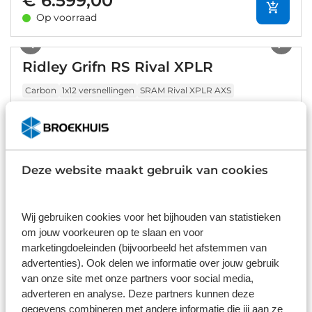
€ 6.599,00
Op voorraad
1
/
9
Ridley Grifn RS Rival XPLR
Carbon
1x12 versnellingen
SRAM Rival XPLR AXS
€ 5.999,00
Op voorraad
Deze website maakt gebruik van cookies
1
/
20
Ridley Astr Rival XPLR
Wij gebruiken cookies voor het bijhouden van statistieken
Carbon
1x13 versnellingen
SRAM Rival XPLR AXS
om jouw voorkeuren op te slaan en voor
marketingdoeleinden (bijvoorbeeld het afstemmen van
advertenties). Ook delen we informatie over jouw gebruik
€ 4.999,00
van onze site met onze partners voor social media,
adverteren en analyse. Deze partners kunnen deze
Op voorraad
gegevens combineren met andere informatie die jij aan ze
1
/
26