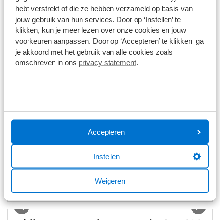
hebt verstrekt of die ze hebben verzameld op basis van
jouw gebruik van hun services. Door op ‘Instellen’ te
Ridley Kanzo Adventure GRX800 1x11
Sale
klikken, kun je meer lezen over onze cookies en jouw
voorkeuren aanpassen. Door op ‘Accepteren’ te klikken, ga
Carbon
1x11 versnellingen
Shimano GRX 800
je akkoord met het gebruik van alle cookies zoals
omschreven in ons
privacy statement
.
€ 2.649,00
€ 3.299
Op voorraad
1
/
4
Ridley Grifn GRX600 2x12 2026
Accepteren
Carbon
2x12 versnellingen
Shimano GRX 600
Instellen
€ 2.899,00
Weigeren
Op voorraad
1
/
33