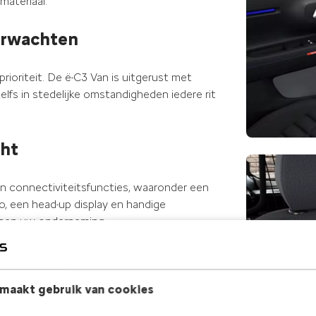
materiaal.
verwachten
ioriteit. De ë-C3 Van is uitgerust met
fs in stedelijke omstandigheden iedere rit
cht
n connectiviteitsfuncties, waaronder een
, een head-up display en handige
innen uw onderneming.
ruik
maakt gebruik van cookies
dagelijkse ritten in de stad. Hij biedt een
or u tijd wint én zorgeloos onderweg bent.