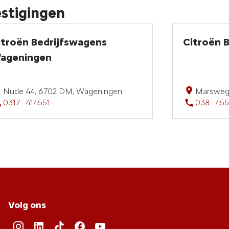
estigingen
itroën Bedrijfswagens
Citroën 
ageningen
Nude 44, 6702 DM, Wageningen
Marsweg 
0317 - 414551
038 - 45
Volg ons