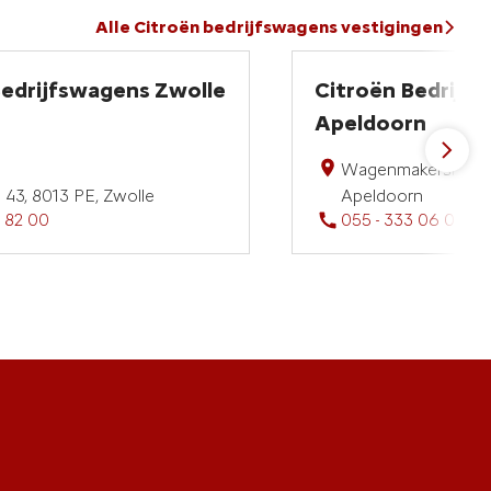
Alle Citroën bedrijfswagens vestigingen
Bedrijfswagens Zwolle
Citroën Bedrijf
Apeldoorn
Wagenmakershoek 2
43, 8013 PE, Zwolle
Apeldoorn
5 82 00
055 - 333 06 00