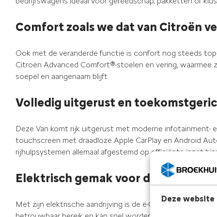
bedrijfswagens ideaal voor gereedschap, pakketten of klus
Comfort zoals we dat van Citroën 
Ook met de veranderde functie is confort nog steeds toppr
Citroën Advanced Comfort®-stoelen en vering, waarmee zel
soepel en aangenaam blijft.
Volledig uitgerust en toekomstgeri
Deze Van komt rijk uitgerust met moderne infotainment- e
touchscreen met draadloze Apple CarPlay en Android Auto
rijhulpsystemen allemaal afgestemd op efficiënte inzet b
Elektrisch gemak voor dagelijks geb
Deze website 
Met zijn elektrische aandrijving is de ë-C3 Van perfect voor 
betrouwbaar bereik en kan snel worden opgeladen, waardo