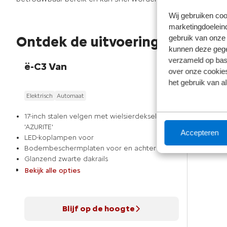
Wij gebruiken coo
marketingdoeleind
Ontdek de uitvoeringen
gebruik van onze 
kunnen deze gegev
verzameld op basi
ë-C3 Van
over onze cookies
het gebruik van a
Elektrisch
Automaat
17-inch stalen velgen met wielsierdeksels
'AZURITE'
Accepteren
LED-koplampen voor
Bodembeschermplaten voor en achter
Glanzend zwarte dakrails
Bekijk alle opties
Blijf op de hoogte