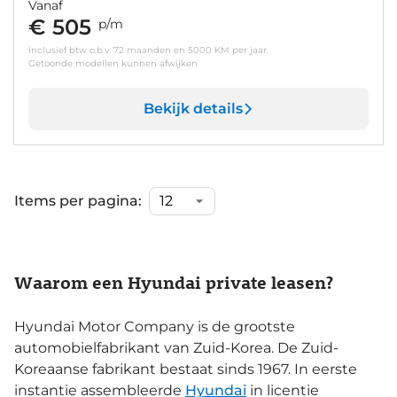
Vanaf
€ 505
p/m
inclusief btw o.b.v. 72 maanden en 5000 KM per jaar.
Getoonde modellen kunnen afwijken
Bekijk details
Items per pagina:
Waarom een Hyundai private leasen?
Hyundai Motor Company is de grootste
automobielfabrikant van Zuid-Korea. De Zuid-
Koreaanse fabrikant bestaat sinds 1967. In eerste
instantie assembleerde
Hyundai
in licentie