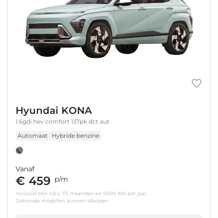
Hyundai KONA
1.6gdi hev comfort 137pk dct aut
Automaat
Hybride benzine
Vanaf
€ 459
p/m
inclusief btw o.b.v. 72 maanden en 5000 KM per jaar.
Getoonde modellen kunnen afwijken