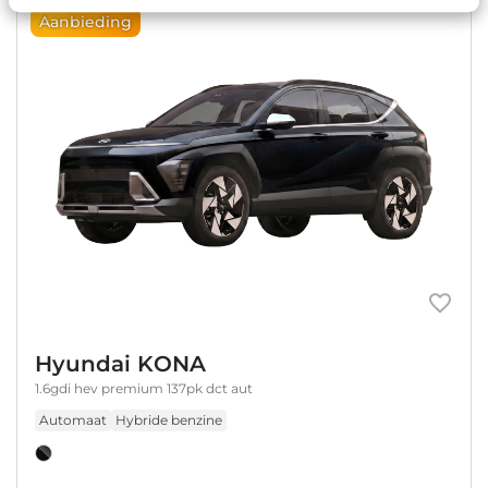
Aanbieding
Hyundai KONA
1.6gdi hev premium 137pk dct aut
Automaat
Hybride benzine