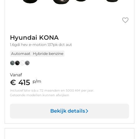
Hyundai KONA
1.6gdi hev e-motion 137pk dct aut
Automaat
Hybride benzine
Vanaf
€ 415
p/m
inclusief btw o.b.v. 72 maanden en 5000 KM per jaar.
Getoonde modellen kunnen afwijken
Bekijk details