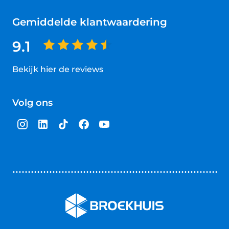
Gemiddelde klantwaardering
9.1
Bekijk hier de reviews
4.5
van
Volg ons
5
sterren