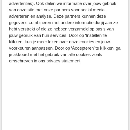
advertenties). Ook delen we informatie over jouw gebruik
Automaat
Elektrisch
van onze site met onze partners voor social media,
adverteren en analyse. Deze partners kunnen deze
gegevens combineren met andere informatie die jij aan ze
Vanaf
hebt verstrekt of die ze hebben verzameld op basis van
€ 465
p/m
jouw gebruik van hun services. Door op ‘Instellen’ te
inclusief btw o.b.v. 72 maanden en 5000 KM per jaar.
klikken, kun je meer lezen over onze cookies en jouw
Getoonde modellen kunnen afwijken
voorkeuren aanpassen. Door op ‘Accepteren’ te klikken, ga
je akkoord met het gebruik van alle cookies zoals
Bekijk details
omschreven in ons
privacy statement
.