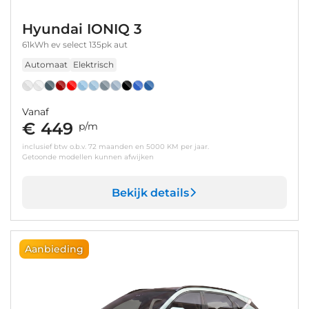
Hyundai IONIQ 3
61kWh ev select 135pk aut
Automaat
Elektrisch
Vanaf
€ 449
p/m
inclusief btw o.b.v. 72 maanden en 5000 KM per jaar.
Getoonde modellen kunnen afwijken
Bekijk details
Aanbieding