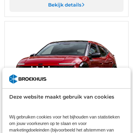
Bekijk details
Deze website maakt gebruik van cookies
Wij gebruiken cookies voor het bijhouden van statistieken
Hyundai IONIQ 3
om jouw voorkeuren op te slaan en voor
42kWh ev vision 147pk aut
marketingdoeleinden (bijvoorbeeld het afstemmen van