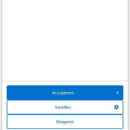
Hyundai IONIQ 3
61kWh ev trend 135pk aut
Automaat
Elektrisch
Vanaf
€ 485
p/m
Accepteren
inclusief btw o.b.v. 72 maanden en 5000 KM per jaar.
Getoonde modellen kunnen afwijken
Instellen
Bekijk details
Weigeren